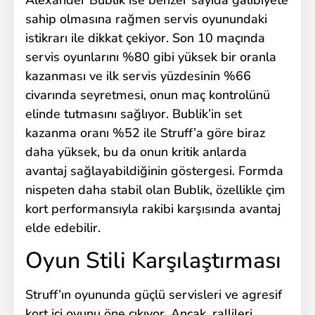
sahip olmasına rağmen servis oyunundaki
istikrarı ile dikkat çekiyor. Son 10 maçında
servis oyunlarını %80 gibi yüksek bir oranla
kazanması ve ilk servis yüzdesinin %66
civarında seyretmesi, onun maç kontrolünü
elinde tutmasını sağlıyor. Bublik’in set
kazanma oranı %52 ile Struff’a göre biraz
daha yüksek, bu da onun kritik anlarda
avantaj sağlayabildiğinin göstergesi. Formda
nispeten daha stabil olan Bublik, özellikle çim
kort performansıyla rakibi karşısında avantaj
elde edebilir.
Oyun Stili Karşılaştırması
Struff’ın oyununda güçlü servisleri ve agresif
kort içi oyunu öne çıkıyor. Ancak, rallileri