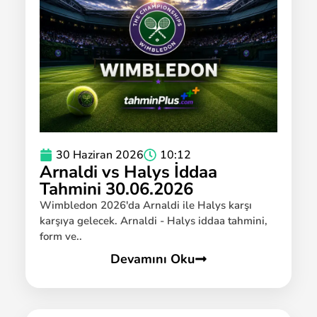
30 Haziran 2026
10:12
Arnaldi vs Halys İddaa
Tahmini 30.06.2026
Wimbledon 2026'da Arnaldi ile Halys karşı
karşıya gelecek. Arnaldi - Halys iddaa tahmini,
form ve..
Devamını Oku