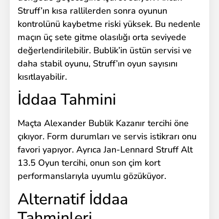
Struff’ın kısa rallilerden sonra oyunun
kontrolünü kaybetme riski yüksek. Bu nedenle
maçın üç sete gitme olasılığı orta seviyede
değerlendirilebilir. Bublik’in üstün servisi ve
daha stabil oyunu, Struff’ın oyun sayısını
kısıtlayabilir.
İddaa Tahmini
Maçta Alexander Bublik Kazanır tercihi öne
çıkıyor. Form durumları ve servis istikrarı onu
favori yapıyor. Ayrıca Jan-Lennard Struff Alt
13.5 Oyun tercihi, onun son çim kort
performanslarıyla uyumlu gözüküyor.
Alternatif İddaa
Tahminleri