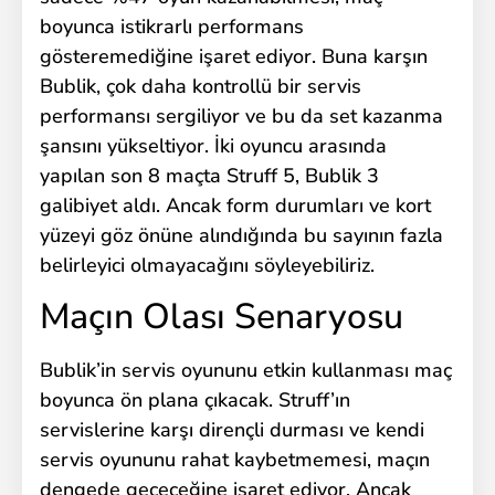
boyunca istikrarlı performans
gösteremediğine işaret ediyor. Buna karşın
Bublik, çok daha kontrollü bir servis
performansı sergiliyor ve bu da set kazanma
şansını yükseltiyor. İki oyuncu arasında
yapılan son 8 maçta Struff 5, Bublik 3
galibiyet aldı. Ancak form durumları ve kort
yüzeyi göz önüne alındığında bu sayının fazla
belirleyici olmayacağını söyleyebiliriz.
Maçın Olası Senaryosu
Bublik’in servis oyununu etkin kullanması maç
boyunca ön plana çıkacak. Struff’ın
servislerine karşı dirençli durması ve kendi
servis oyununu rahat kaybetmemesi, maçın
dengede geçeceğine işaret ediyor. Ancak