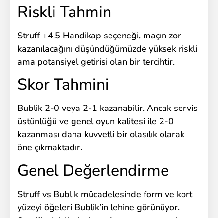
Riskli Tahmin
Struff +4.5 Handikap seçeneği, maçın zor
kazanılacağını düşündüğümüzde yüksek riskli
ama potansiyel getirisi olan bir tercihtir.
Skor Tahmini
Bublik 2-0 veya 2-1 kazanabilir. Ancak servis
üstünlüğü ve genel oyun kalitesi ile 2-0
kazanması daha kuvvetli bir olasılık olarak
öne çıkmaktadır.
Genel Değerlendirme
Struff vs Bublik mücadelesinde form ve kort
yüzeyi öğeleri Bublik’in lehine görünüyor.