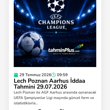
29 Temmuz 2026
09:59
Lech Poznan Aarhus İddaa
Tahmini 29.07.2026
Lech Poznan ile AGF Aarhus arasında oynanacak
UEFA Şampiyonlar Ligi maçında güncel form ve
istatistiklerle..