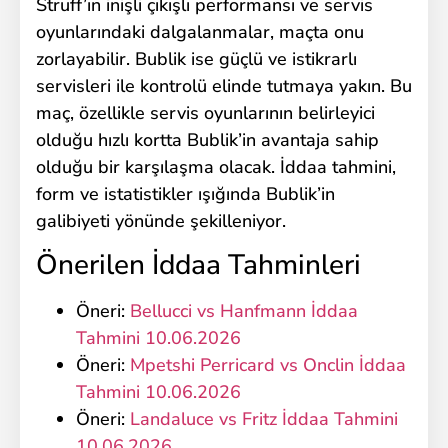
Struff’ın inişli çıkışlı performansı ve servis
oyunlarındaki dalgalanmalar, maçta onu
zorlayabilir. Bublik ise güçlü ve istikrarlı
servisleri ile kontrolü elinde tutmaya yakın. Bu
maç, özellikle servis oyunlarının belirleyici
olduğu hızlı kortta Bublik’in avantaja sahip
olduğu bir karşılaşma olacak. İddaa tahmini,
form ve istatistikler ışığında Bublik’in
galibiyeti yönünde şekilleniyor.
Önerilen İddaa Tahminleri
Öneri:
Bellucci vs Hanfmann İddaa
Tahmini 10.06.2026
Öneri:
Mpetshi Perricard vs Onclin İddaa
Tahmini 10.06.2026
Öneri:
Landaluce vs Fritz İddaa Tahmini
10.06.2026