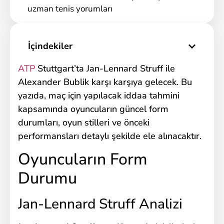
uzman tenis yorumları
İçindekiler
ATP
Stuttgart’ta Jan-Lennard Struff ile
Alexander Bublik karşı karşıya gelecek. Bu
yazıda, maç için yapılacak iddaa tahmini
kapsamında oyuncuların güncel form
durumları, oyun stilleri ve önceki
performansları detaylı şekilde ele alınacaktır.
Oyuncuların Form
Durumu
Jan-Lennard Struff Analizi