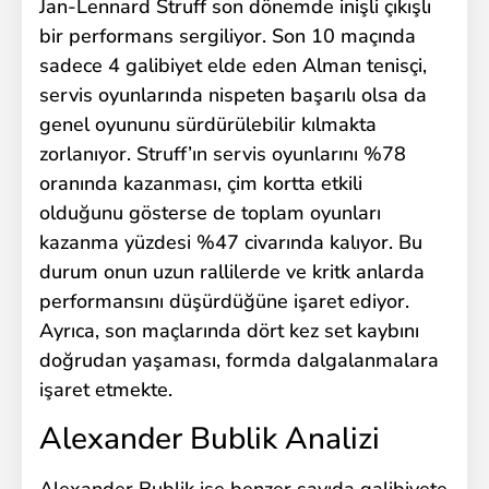
Jan-Lennard Struff son dönemde inişli çıkışlı
bir performans sergiliyor. Son 10 maçında
sadece 4 galibiyet elde eden Alman tenisçi,
servis oyunlarında nispeten başarılı olsa da
genel oyununu sürdürülebilir kılmakta
zorlanıyor. Struff’ın servis oyunlarını %78
oranında kazanması, çim kortta etkili
olduğunu gösterse de toplam oyunları
kazanma yüzdesi %47 civarında kalıyor. Bu
durum onun uzun rallilerde ve kritk anlarda
performansını düşürdüğüne işaret ediyor.
Ayrıca, son maçlarında dört kez set kaybını
doğrudan yaşaması, formda dalgalanmalara
işaret etmekte.
Alexander Bublik Analizi
Alexander Bublik ise benzer sayıda galibiyete