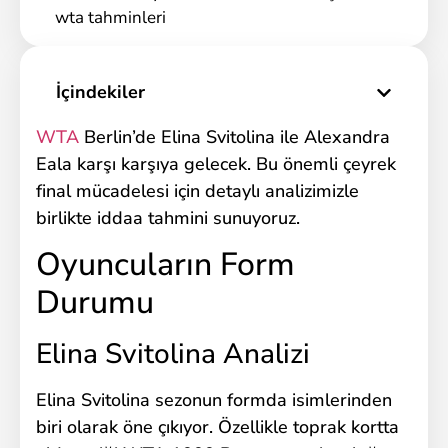
wta tahminleri
İçindekiler
WTA
Berlin’de Elina Svitolina ile Alexandra
Eala karşı karşıya gelecek. Bu önemli çeyrek
final mücadelesi için detaylı analizimizle
birlikte iddaa tahmini sunuyoruz.
Oyuncuların Form
Durumu
Elina Svitolina Analizi
Elina Svitolina sezonun formda isimlerinden
biri olarak öne çıkıyor. Özellikle toprak kortta