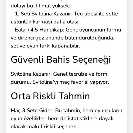
dolayı bu ihtimal yüksek.
– 1. Seti Svitolina Kazanır: Tecrübesi ile sette
üstünlük kurması daha olası.
– Eala +4.5 Handikap: Genç oyuncunun formu
ve direnci göz önünde bulundurulduğunda,
set ve oyun farkı kapanabilir.
Güvenli Bahis Seçeneği
Svitolina Kazanır: Genel tecrübe ve form
durumu, Svitolina’yı maç favorisi yapıyor.
Orta Riskli Tahmin
Maç 3 Sete Gider: Bu tahmin, hem oyuncuların
oyun özellikleri hem de istatistiklere dayalı
olarak makul riskli seçenek.