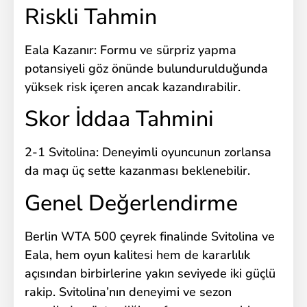
Riskli Tahmin
Eala Kazanır: Formu ve sürpriz yapma
potansiyeli göz önünde bulundurulduğunda
yüksek risk içeren ancak kazandırabilir.
Skor İddaa Tahmini
2-1 Svitolina: Deneyimli oyuncunun zorlansa
da maçı üç sette kazanması beklenebilir.
Genel Değerlendirme
Berlin WTA 500 çeyrek finalinde Svitolina ve
Eala, hem oyun kalitesi hem de kararlılık
açısından birbirlerine yakın seviyede iki güçlü
rakip. Svitolina’nın deneyimi ve sezon