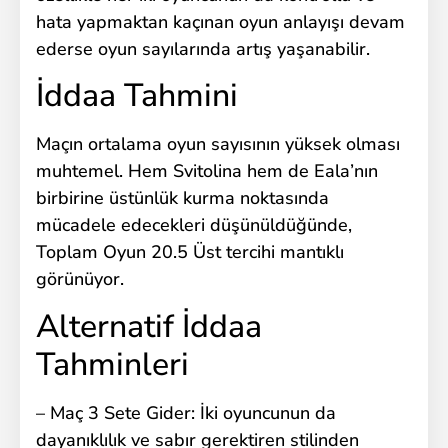
hata yapmaktan kaçınan oyun anlayışı devam
ederse oyun sayılarında artış yaşanabilir.
İddaa Tahmini
Maçın ortalama oyun sayısının yüksek olması
muhtemel. Hem Svitolina hem de Eala’nın
birbirine üstünlük kurma noktasında
mücadele edecekleri düşünüldüğünde,
Toplam Oyun 20.5 Üst tercihi mantıklı
görünüyor.
Alternatif İddaa
Tahminleri
– Maç 3 Sete Gider: İki oyuncunun da
dayanıklılık ve sabır gerektiren stilinden