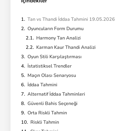
İçindekiler
Tan vs Thandi İddaa Tahmini 19.05.2026
Oyuncuların Form Durumu
Harmony Tan Analizi
Karman Kaur Thandi Analizi
Oyun Stili Karşılaştırması
İstatistiksel Trendler
Maçın Olası Senaryosu
İddaa Tahmini
Alternatif İddaa Tahminleri
Güvenli Bahis Seçeneği
Orta Riskli Tahmin
Riskli Tahmin