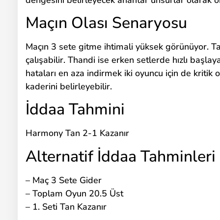
Maçın Olası Senaryosu
Maçın 3 sete gitme ihtimali yüksek görünüyor. T
çalışabilir. Thandi ise erken setlerde hızlı başl
hataları en aza indirmek iki oyuncu için de kritik
kaderini belirleyebilir.
İddaa Tahmini
Harmony Tan 2-1 Kazanır
Alternatif İddaa Tahminleri
– Maç 3 Sete Gider
– Toplam Oyun 20.5 Üst
– 1. Seti Tan Kazanır