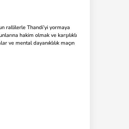
n rallilerle Thandi’yi yormaya
unlarına hakim olmak ve karşılıklı
talar ve mental dayanıklılık maçın