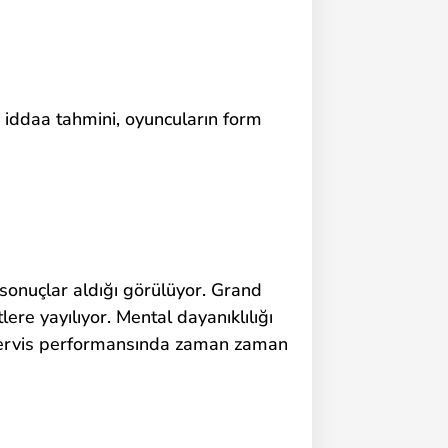
 iddaa tahmini, oyuncuların form
sonuçlar aldığı görülüyor. Grand
ere yayılıyor. Mental dayanıklılığı
ı. Servis performansında zaman zaman