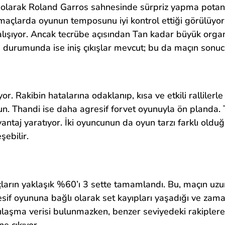
l olarak Roland Garros sahnesinde sürpriz yapma potan
larda oyunun temposunu iyi kontrol ettiği görülüyor. Ö
çalışıyor. Ancak tecrübe açısından Tan kadar büyük or
m durumunda ise iniş çıkışlar mevcut; bu da maçın sonucun
yor. Rakibin hatalarına odaklanıp, kısa ve etkili rallile
ygun. Thandi ise daha agresif forvet oyunuyla ön planda.
ntaj yaratıyor. İki oyuncunun da oyun tarzı farklı olduğ
şebilir.
arın yaklaşık %60’ı 3 sette tamamlandı. Bu, maçın uzu
esif oyununa bağlı olarak set kayıpları yaşadığı ve zam
rşılaşma verisi bulunmazken, benzer seviyedeki rakipler
e çıkıyor.