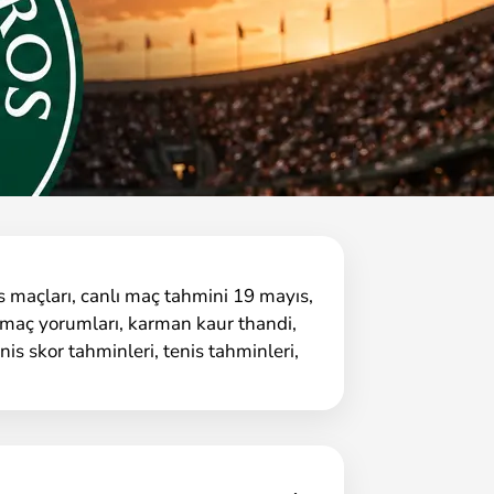
s maçları
,
canlı maç tahmini 19 mayıs
,
li maç yorumları
,
karman kaur thandi
,
nis skor tahminleri
,
tenis tahminleri
,