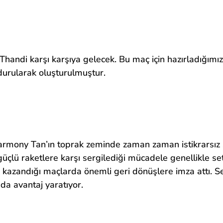
handi karşı karşıya gelecek. Bu maç için hazırladığımız
urularak oluşturulmuştur.
armony Tan’ın toprak zeminde zaman zaman istikrarsız 
çlü raketlere karşı sergilediği mücadele genellikle setl
sette kazandığı maçlarda önemli geri dönüşlere imza att
da avantaj yaratıyor.