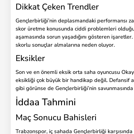
Dikkat Çeken Trendler
Gençlerbirliği’nin deplasmandaki performansı za
skor üretme konusunda ciddi problemleri olduğun
aşamasında sorun yaşadığını gösteren işaretler. 
skorlu sonuçlar almalarına neden oluyor.
Eksikler
Son ve en önemli eksik orta saha oyuncusu Okay
eksikliği çok büyük bir handikap değil. Defansif 
gibi görünse de Gençlerbirliği’nin savunmasında
İddaa Tahmini
Maç Sonucu Bahisleri
Trabzonspor, iç sahada Gençlerbirliği karşısın