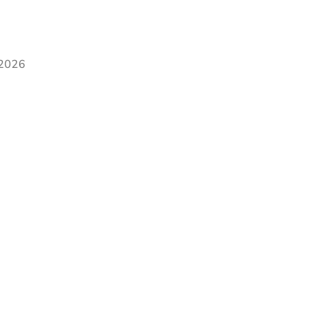
.2026