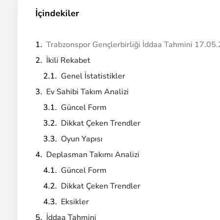
İçindekiler
Trabzonspor Gençlerbirliği İddaa Tahmini 17.05
İkili Rekabet
Genel İstatistikler
Ev Sahibi Takım Analizi
Güncel Form
Dikkat Çeken Trendler
Oyun Yapısı
Deplasman Takımı Analizi
Güncel Form
Dikkat Çeken Trendler
Eksikler
İddaa Tahmini