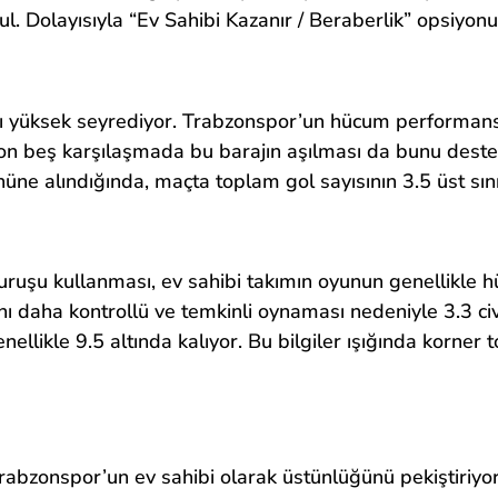
 Dolayısıyla “Ev Sahibi Kazanır / Beraberlik” opsiyonu 
sı yüksek seyrediyor. Trabzonspor’un hücum performans
. Son beş karşılaşmada bu barajın aşılması da bunu deste
üne alındığında, maçta toplam gol sayısının 3.5 üst sınır
uşu kullanması, ev sahibi takımın oyunun genellikle h
nı daha kontrollü ve temkinli oynaması nedeniyle 3.3 c
ellikle 9.5 altında kalıyor. Bu bilgiler ışığında korner 
Trabzonspor’un ev sahibi olarak üstünlüğünü pekiştiriyo