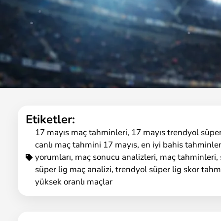
Etiketler:
17 mayıs maç tahminleri
,
17 mayıs trendyol süper
canlı maç tahmini 17 mayıs
,
en iyi bahis tahminler
yorumları
,
maç sonucu analizleri
,
maç tahminleri
,
süper lig maç analizi
,
trendyol süper lig skor tahm
yüksek oranlı maçlar