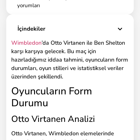
yorumları
İçindekiler
Wimbledon
’da Otto Virtanen ile Ben Shelton
karşı karşıya gelecek. Bu maç için
hazırladığımız iddaa tahmini, oyuncuların form
durumları, oyun stilleri ve istatistiksel veriler
üzerinden şekillendi.
Oyuncuların Form
Durumu
Otto Virtanen Analizi
Otto Virtanen, Wimbledon elemelerinde