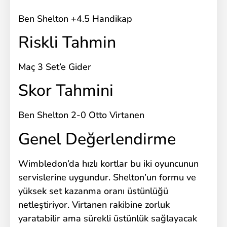
Ben Shelton +4.5 Handikap
Riskli Tahmin
Maç 3 Set’e Gider
Skor Tahmini
Ben Shelton 2-0 Otto Virtanen
Genel Değerlendirme
Wimbledon’da hızlı kortlar bu iki oyuncunun
servislerine uygundur. Shelton’un formu ve
yüksek set kazanma oranı üstünlüğü
netleştiriyor. Virtanen rakibine zorluk
yaratabilir ama sürekli üstünlük sağlayacak