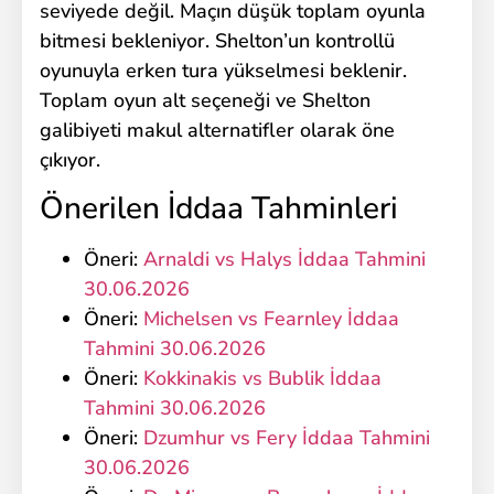
seviyede değil. Maçın düşük toplam oyunla
bitmesi bekleniyor. Shelton’un kontrollü
oyunuyla erken tura yükselmesi beklenir.
Toplam oyun alt seçeneği ve Shelton
galibiyeti makul alternatifler olarak öne
çıkıyor.
Önerilen İddaa Tahminleri
Öneri:
Arnaldi vs Halys İddaa Tahmini
30.06.2026
Öneri:
Michelsen vs Fearnley İddaa
Tahmini 30.06.2026
Öneri:
Kokkinakis vs Bublik İddaa
Tahmini 30.06.2026
Öneri:
Dzumhur vs Fery İddaa Tahmini
30.06.2026