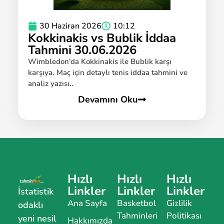
30 Haziran 2026
10:12
Kokkinakis vs Bublik İddaa
Tahmini 30.06.2026
Wimbledon'da Kokkinakis ile Bublik karşı
karşıya. Maç için detaylı tenis iddaa tahmini ve
analiz yazısı..
Devamını Oku
Hızlı
Hızlı
Hızlı
Linkler
Linkler
Linkler
İstatistik
Ana Sayfa
Basketbol
Gizlilik
odaklı
Tahminleri
Politikası
yeni nesil
Hakkımızda