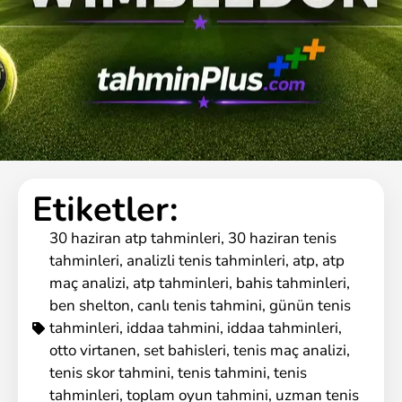
Etiketler:
30 haziran atp tahminleri
,
30 haziran tenis
tahminleri
,
analizli tenis tahminleri
,
atp
,
atp
maç analizi
,
atp tahminleri
,
bahis tahminleri
,
ben shelton
,
canlı tenis tahmini
,
günün tenis
tahminleri
,
iddaa tahmini
,
iddaa tahminleri
,
otto virtanen
,
set bahisleri
,
tenis maç analizi
,
tenis skor tahmini
,
tenis tahmini
,
tenis
tahminleri
,
toplam oyun tahmini
,
uzman tenis