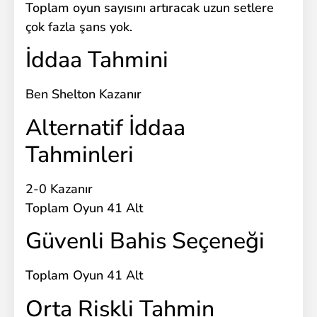
Toplam oyun sayısını artıracak uzun setlere
çok fazla şans yok.
İddaa Tahmini
Ben Shelton Kazanır
Alternatif İddaa
Tahminleri
2-0 Kazanır
Toplam Oyun 41 Alt
Güvenli Bahis Seçeneği
Toplam Oyun 41 Alt
Orta Riskli Tahmin