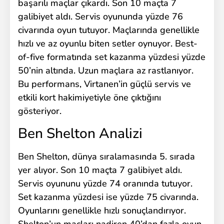
başarılı maçlar çıkardı. Son 10 maçta 7
galibiyet aldı. Servis oyununda yüzde 76
civarında oyun tutuyor. Maçlarında genellikle
hızlı ve az oyunlu biten setler oynuyor. Best-
of-five formatında set kazanma yüzdesi yüzde
50’nin altında. Uzun maçlara az rastlanıyor.
Bu performans, Virtanen’in güçlü servis ve
etkili kort hakimiyetiyle öne çıktığını
gösteriyor.
Ben Shelton Analizi
Ben Shelton, dünya sıralamasında 5. sırada
yer alıyor. Son 10 maçta 7 galibiyet aldı.
Servis oyununu yüzde 74 oranında tutuyor.
Set kazanma yüzdesi ise yüzde 75 civarında.
Oyunlarını genellikle hızlı sonuçlandırıyor.
Shelton’un maçları nadiren 40’dan fazla oyun