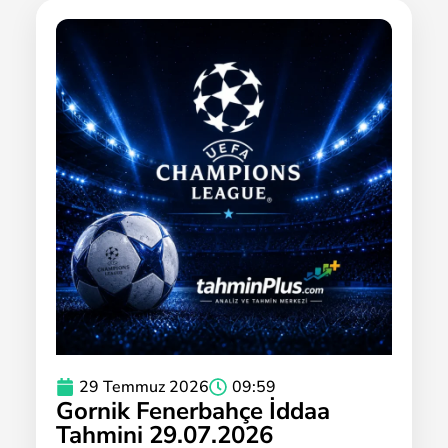
29 Temmuz 2026
09:59
Gornik Fenerbahçe İddaa
Tahmini 29.07.2026