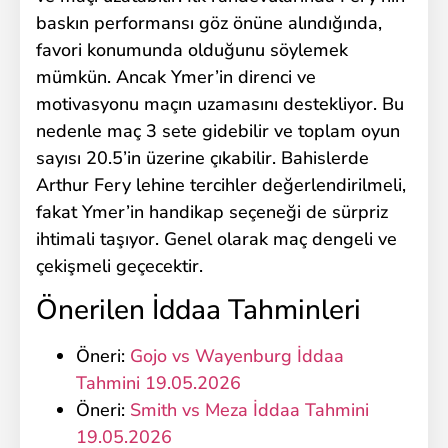
baskın performansı göz önüne alındığında,
favori konumunda olduğunu söylemek
mümkün. Ancak Ymer’in direnci ve
motivasyonu maçın uzamasını destekliyor. Bu
nedenle maç 3 sete gidebilir ve toplam oyun
sayısı 20.5’in üzerine çıkabilir. Bahislerde
Arthur Fery lehine tercihler değerlendirilmeli,
fakat Ymer’in handikap seçeneği de sürpriz
ihtimali taşıyor. Genel olarak maç dengeli ve
çekişmeli geçecektir.
Önerilen İddaa Tahminleri
Öneri:
Gojo vs Wayenburg İddaa
Tahmini 19.05.2026
Öneri:
Smith vs Meza İddaa Tahmini
19.05.2026