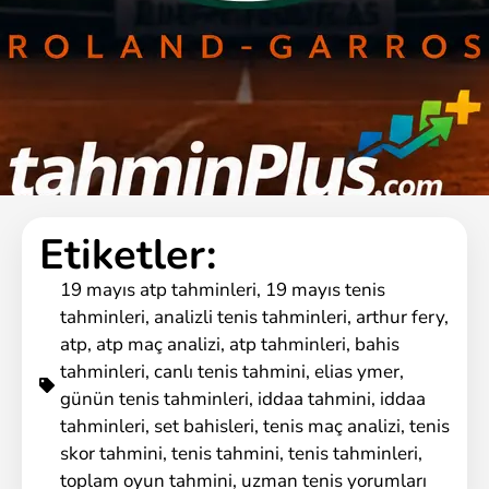
Etiketler:
19 mayıs atp tahminleri
,
19 mayıs tenis
tahminleri
,
analizli tenis tahminleri
,
arthur fery
,
atp
,
atp maç analizi
,
atp tahminleri
,
bahis
tahminleri
,
canlı tenis tahmini
,
elias ymer
,
günün tenis tahminleri
,
iddaa tahmini
,
iddaa
tahminleri
,
set bahisleri
,
tenis maç analizi
,
tenis
skor tahmini
,
tenis tahmini
,
tenis tahminleri
,
toplam oyun tahmini
,
uzman tenis yorumları