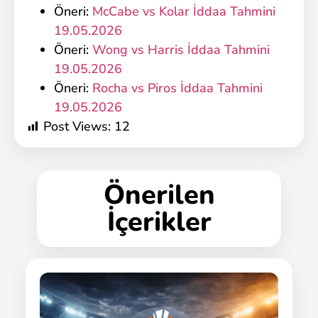
Öneri:
McCabe vs Kolar İddaa Tahmini
19.05.2026
Öneri:
Wong vs Harris İddaa Tahmini
19.05.2026
Öneri:
Rocha vs Piros İddaa Tahmini
19.05.2026
Post Views:
12
Önerilen
İçerikler