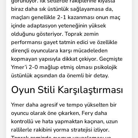
görünüyor. İlk setlerde rakiplerine kıyasla
biraz daha sık üstünlük sağlayamasa da,
maçları genellikle 2-1 kazanması onun maç
içinde adaptasyon yeteneğinin yüksek
olduğunu gösteriyor. Toprak zemin
performansı gayet tatmin edici ve özellikle
dirençli oyunculara karşı mücadeleden
kopmayan yapısıyla dikkat çekiyor. Geçmişte
Ymer’i 2-0 mağlup etmiş olması psikolojik
üstünlük açısından da önemli bir detay.
Oyun Stili Karşılaştırması
Ymer daha agresif ve tempo yükselten bir
oyuncu olarak öne çıkarken, Fery daha
kontrollü ve hata yapmaktan kaçınan, uzun
rallilerle rakibini yorma stratejisi izliyor.