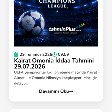
29 Temmuz 2026
09:59
Kairat Omonia İddaa Tahmini
29.07.2026
UEFA Şampiyonlar Ligi ön eleme maçında Kairat
Almatı ile Omonia Nikosiya karşılaşıyor. Maç için
detaylı..
Devamını Oku