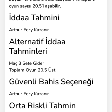
oyun sayısı 20.5’i aşabilir.
İddaa Tahmini
Arthur Fery Kazanır
Alternatif İddaa
Tahminleri
Maç 3 Sete Gider
Toplam Oyun 20.5 Üst
Güvenli Bahis Seçeneği
Arthur Fery Kazanır
Orta Riskli Tahmin