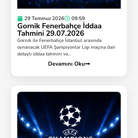
29 Temmuz 2026
09:59
Gornik Fenerbahçe İddaa
Tahmini 29.07.2026
Gornik ile Fenerbahçe İstanbul arasında
oynanacak UEFA Şampiyonlar Ligi maçına dair
detaylı iddaa tahmini ve..
Devamını Oku