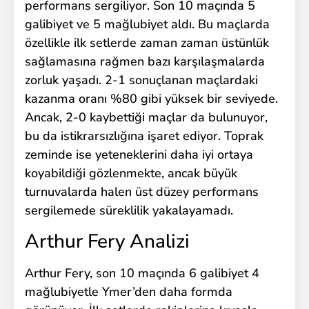
performans sergiliyor. Son 10 maçında 5
galibiyet ve 5 mağlubiyet aldı. Bu maçlarda
özellikle ilk setlerde zaman zaman üstünlük
sağlamasına rağmen bazı karşılaşmalarda
zorluk yaşadı. 2-1 sonuçlanan maçlardaki
kazanma oranı %80 gibi yüksek bir seviyede.
Ancak, 2-0 kaybettiği maçlar da bulunuyor,
bu da istikrarsızlığına işaret ediyor. Toprak
zeminde ise yeteneklerini daha iyi ortaya
koyabildiği gözlenmekte, ancak büyük
turnuvalarda halen üst düzey performans
sergilemede süreklilik yakalayamadı.
Arthur Fery Analizi
Arthur Fery, son 10 maçında 6 galibiyet 4
mağlubiyetle Ymer’den daha formda