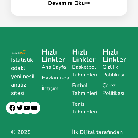
Devamını Oku
Hızlı
Hızlı
Hızlı
Linkler
Linkler
Linkler
İstatistik
Ana Sayfa
Basketbol
Gizlilik
odaklı
Tahminleri
Politikası
yeni nesil
Hakkımızda
analiz
Futbol
Çerez
İletişim
sitesi
Tahminleri
Politikası
Tenis
Tahminleri
© 2025
İlk Dijital tarafından