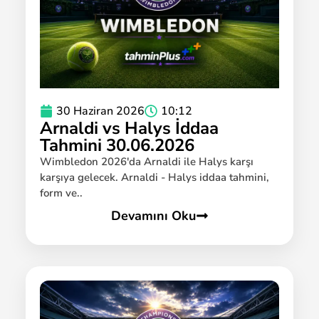
30 Haziran 2026
10:12
Arnaldi vs Halys İddaa
Tahmini 30.06.2026
Wimbledon 2026'da Arnaldi ile Halys karşı
karşıya gelecek. Arnaldi - Halys iddaa tahmini,
form ve..
Devamını Oku