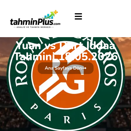
Yuan vs Dart İddaa
Tahmini 18.05.2026
Ana Sayfaya Dön