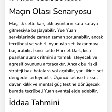
Maçın Olası Senaryosu
Maç, ilk sette karşılıklı oyunların kafa kafaya
gitmesiyle başlayabilir. Yue Yuan
servislerinde zaman zaman zorlanabilir, ancak
tecrübesi ve sabırlı oyunuyla seti kazanmayı
başarabilir. İkinci sette Harriet Dart, kısa
puanlar alarak ritmini artırmak isteyecek ve
agresif oyununu artıracaktır. Ancak bu riskli
strateji bazı hatalara yol açabilir, yani ikinci set
dengede ilerleyebilir. Üçüncü set ise fiziksel
dayanıklılık ve mental güç testine dönüşecek,
burada tecrübeli Yuan avantaj elde edebilir.
İddaa Tahmini