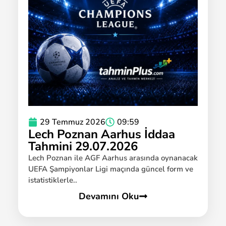
29 Temmuz 2026
09:59
Lech Poznan Aarhus İddaa
Tahmini 29.07.2026
Lech Poznan ile AGF Aarhus arasında oynanacak
UEFA Şampiyonlar Ligi maçında güncel form ve
istatistiklerle..
Devamını Oku