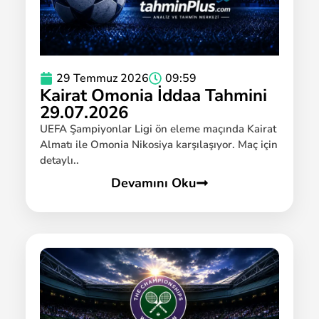
29 Temmuz 2026
09:59
Kairat Omonia İddaa Tahmini
29.07.2026
UEFA Şampiyonlar Ligi ön eleme maçında Kairat
Almatı ile Omonia Nikosiya karşılaşıyor. Maç için
detaylı..
Devamını Oku