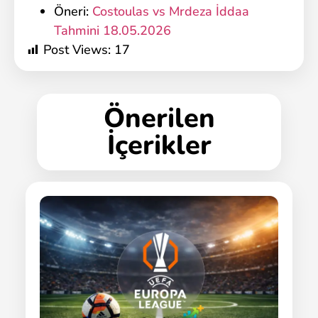
Öneri:
Costoulas vs Mrdeza İddaa
Tahmini 18.05.2026
Post Views:
17
Önerilen
İçerikler