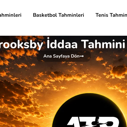
ahminleri
Basketbol Tahminleri
Tenis Tahmin
rooksby İddaa Tahmini
Ana Sayfaya Dön