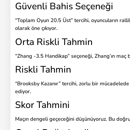
Güvenli Bahis Seçeneği
“Toplam Oyun 20.5 Üst” tercihi, oyuncuların rall
olarak öne çıkıyor.
Orta Riskli Tahmin
“Zhang -3.5 Handikap” seçeneği, Zhang’ın maç bo
Riskli Tahmin
“Brooksby Kazanır” tercihi, zorlu bir mücadelede 
ediyor.
Skor Tahmini
Maçın dengeli geçeceğini düşünüyoruz. Bu doğru