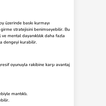
sby üzerinde baskı kurmayı
 girme stratejisini benimseyebilir. Bu
l ve mental dayanıklılık daha fazla
a dengeyi kurabilir.
resif oyunuyla rakibine karşı avantaj
biyle mantıklı.
ilir.