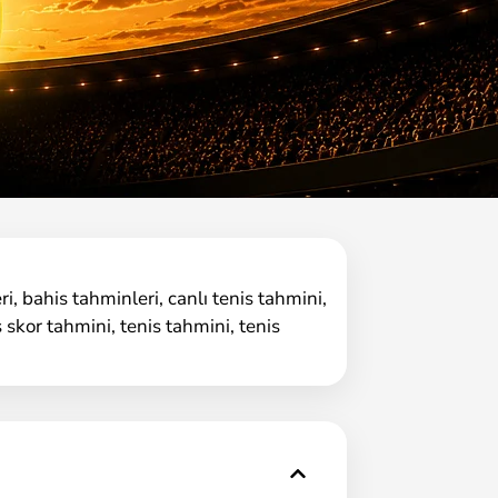
ri
,
bahis tahminleri
,
canlı tenis tahmini
,
s skor tahmini
,
tenis tahmini
,
tenis