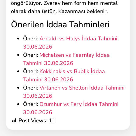
öngörülüyor. Zverev hem form hem mental
olarak daha üstün. Kazanması beklenir.
Önerilen İddaa Tahminleri
Öneri:
Arnaldi vs Halys İddaa Tahmini
30.06.2026
Öneri:
Michelsen vs Fearnley İddaa
Tahmini 30.06.2026
Öneri:
Kokkinakis vs Bublik İddaa
Tahmini 30.06.2026
Öneri:
Virtanen vs Shelton İddaa Tahmini
30.06.2026
Öneri:
Dzumhur vs Fery İddaa Tahmini
30.06.2026
Post Views:
11