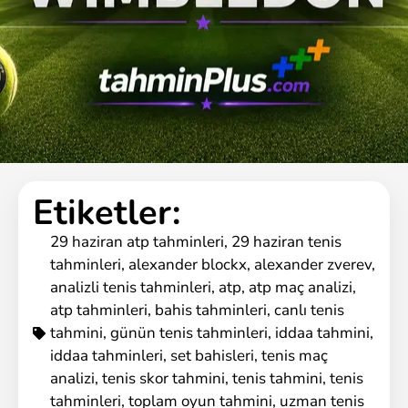
Etiketler:
29 haziran atp tahminleri
,
29 haziran tenis
tahminleri
,
alexander blockx
,
alexander zverev
,
analizli tenis tahminleri
,
atp
,
atp maç analizi
,
atp tahminleri
,
bahis tahminleri
,
canlı tenis
tahmini
,
günün tenis tahminleri
,
iddaa tahmini
,
iddaa tahminleri
,
set bahisleri
,
tenis maç
analizi
,
tenis skor tahmini
,
tenis tahmini
,
tenis
tahminleri
,
toplam oyun tahmini
,
uzman tenis