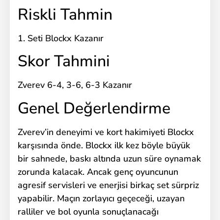
Riskli Tahmin
1. Seti Blockx Kazanır
Skor Tahmini
Zverev 6-4, 3-6, 6-3 Kazanır
Genel Değerlendirme
Zverev’in deneyimi ve kort hakimiyeti Blockx
karşısında önde. Blockx ilk kez böyle büyük
bir sahnede, baskı altında uzun süre oynamak
zorunda kalacak. Ancak genç oyuncunun
agresif servisleri ve enerjisi birkaç set sürpriz
yapabilir. Maçın zorlayıcı geçeceği, uzayan
ralliler ve bol oyunla sonuçlanacağı