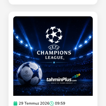
29 Temmuz 2026
09:59