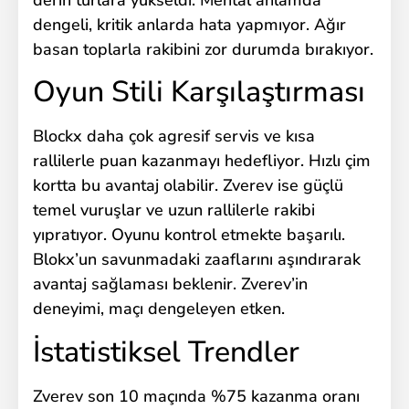
dengeli, kritik anlarda hata yapmıyor. Ağır
basan toplarla rakibini zor durumda bırakıyor.
Oyun Stili Karşılaştırması
Blockx daha çok agresif servis ve kısa
rallilerle puan kazanmayı hedefliyor. Hızlı çim
kortta bu avantaj olabilir. Zverev ise güçlü
temel vuruşlar ve uzun rallilerle rakibi
yıpratıyor. Oyunu kontrol etmekte başarılı.
Blokx’un savunmadaki zaaflarını aşındırarak
avantaj sağlaması beklenir. Zverev’in
deneyimi, maçı dengeleyen etken.
İstatistiksel Trendler
Zverev son 10 maçında %75 kazanma oranı