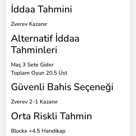
İddaa Tahmini
Zverev Kazanır
Alternatif İddaa
Tahminleri
Maç 3 Sete Gider
Toplam Oyun 20.5 Üst
Güvenli Bahis Seçeneği
Zverev 2-1 Kazanır
Orta Riskli Tahmin
Blockx +4.5 Handikap