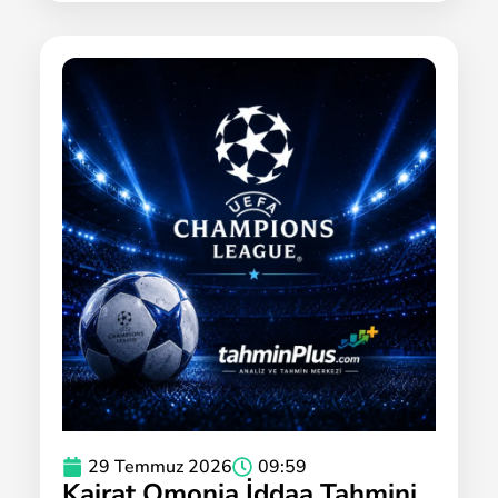
29 Temmuz 2026
09:59
Kairat Omonia İddaa Tahmini