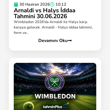
30 Haziran 2026
10:12
Arnaldi vs Halys İddaa
Tahmini 30.06.2026
Wimbledon 2026'da Arnaldi ile Halys karşı
karşıya gelecek. Arnaldi - Halys iddaa tahmini,
form ve..
Devamını Oku