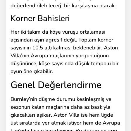
değerlendirilebileceği bir karşılaşma olacak.
Korner Bahisleri
Her iki takım da köşe vuruşu ortalaması
açısından aşırı agresif değil. Toplam korner
sayısının 10.5 altı kalması beklenebilir. Aston
Villa’nın Avrupa maçlarının yorgunluğunu
düşününce, köşe sayısında düşük tempolu bir
oyun öne çıkabilir.
Genel Değerlendirme
Burnley’nin düşme durumu kesinleşmiş ve
sezonun kalan maçlarına daha az baskıyla
çıkacakları aşikar. Aston Villa ise hem ligde
üst sıralarda yer almak istiyor hem de Avrupa
Ligi’nde finale hazırlanıyor. Bu durum onların