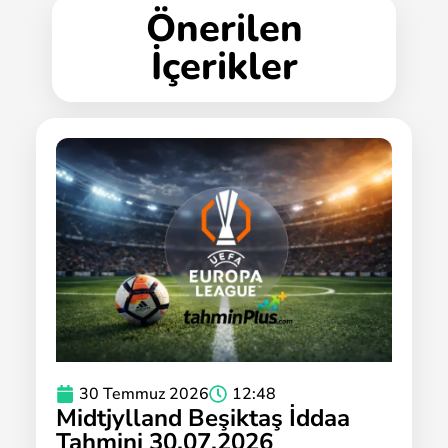
Önerilen
İçerikler
30 Temmuz 2026
12:48
Midtjylland Beşiktaş İddaa
Tahmini 30.07.2026