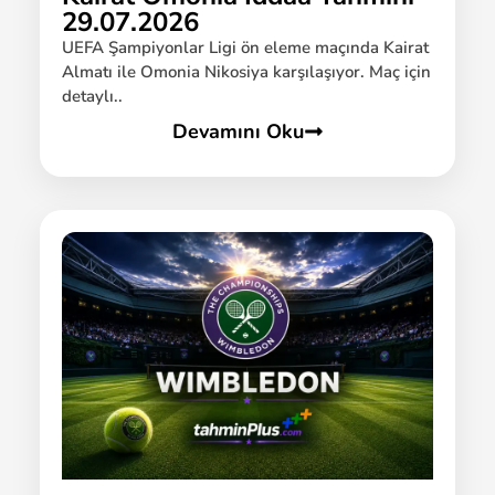
29.07.2026
UEFA Şampiyonlar Ligi ön eleme maçında Kairat
Almatı ile Omonia Nikosiya karşılaşıyor. Maç için
detaylı..
Devamını Oku