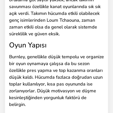
savunması özellikle kanat oyunlarında sık sık
açık verdi. Takımın hücumda etkili olabilecek
genç isimlerinden Loum Tchaouna, zaman
zaman etkili olsa da genel olarak sistemde
süreklilik ve güven eksik.
Oyun Yapısı
Burnley, genellikle düşük tempolu ve organize
bir oyun oynamaya çalışsa da bu sezon
özellikle pres yapma ve top kazanma oranları
düşük kaldı. Hücumda fazlaca doğrudan uzun
toplar kullanılıyor, kısa pas oyununda ise
zorlanıyorlar. Düşük motivasyon ve düşme
kesinleştiğinden yorgunluk faktörü de
belirgin.