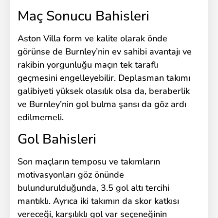
Maç Sonucu Bahisleri
Aston Villa form ve kalite olarak önde
görünse de Burnley’nin ev sahibi avantajı ve
rakibin yorgunluğu maçın tek taraflı
geçmesini engelleyebilir. Deplasman takımı
galibiyeti yüksek olasılık olsa da, beraberlik
ve Burnley’nin gol bulma şansı da göz ardı
edilmemeli.
Gol Bahisleri
Son maçların temposu ve takımların
motivasyonları göz önünde
bulundurulduğunda, 3.5 gol altı tercihi
mantıklı. Ayrıca iki takımın da skor katkısı
vereceği, karşılıklı gol var seçeneğinin