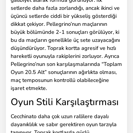
setlerde daha fazla zorlandığı, ancak ikinci ve
üçüncü setlerde ciddi bir yükseliş gösterdiği
dikkat çekiyor. Pellegrino’nun maçlarının
büyük bölümünde 2-1 sonuçları görülüyor, ki
bu da maçların genellikle üç sete uzayacağını
düşündürüyor. Toprak kortta agresif ve hızlı
hareketli oyunuyla rakiplerini zorluyor. Ayrıca
Pellegrino’nun son karşılaşmalarında “Toplam
Oyun 20.5 Alt” sonuçlarının ağırlıkta olması,
maç temposunun kontrollü olabileceğine
işaret etmekte.
Oyun Stili Karşılaştırması
Cecchinato daha çok uzun rallilere dayalı
dayanıklılık ve sabır gerektiren oyun tarzıyla
tanınıyor. Toprak kortlarda güçlü