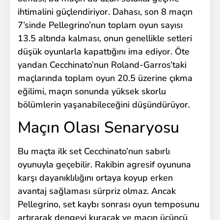
ihtimalini güçlendiriyor. Dahası, son 8 maçın
7’sinde Pellegrino’nun toplam oyun sayısı
13.5 altında kalması, onun genellikle setleri
düşük oyunlarla kapattığını ima ediyor. Öte
yandan Cecchinato’nun Roland-Garros’taki
maçlarında toplam oyun 20.5 üzerine çıkma
eğilimi, maçın sonunda yüksek skorlu
bölümlerin yaşanabileceğini düşündürüyor.
Maçın Olası Senaryosu
Bu maçta ilk set Cecchinato’nun sabırlı
oyunuyla geçebilir. Rakibin agresif oyununa
karşı dayanıklılığını ortaya koyup erken
avantaj sağlaması sürpriz olmaz. Ancak
Pellegrino, set kaybı sonrası oyun temposunu
artırarak dengeyi kuracak ve maçın üçüncü