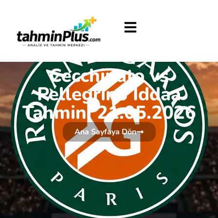
Cecchinato vs
Pellegrino İddaa
Tahmini 21.05.2026
Ana Sayfaya Dön