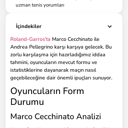
uzman tenis yorumları
İçindekiler
Roland-Garros’ta
Marco Cecchinato ile
Andrea Pellegrino karşı karşıya gelecek. Bu
zorlu karşılaşma için hazırladığımız iddaa
tahmini, oyuncuların mevcut formu ve
istatistiklerine dayanarak maçın nasıl
geçebileceğine dair önemli ipuçları sunuyor.
Oyuncuların Form
Durumu
Marco Cecchinato Analizi