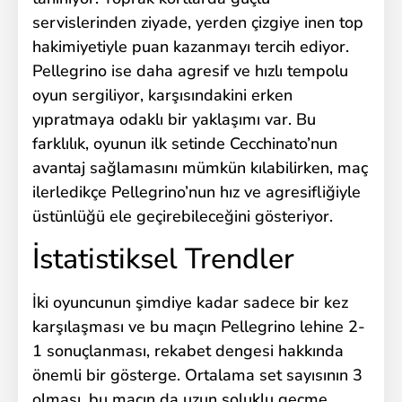
servislerinden ziyade, yerden çizgiye inen top
hakimiyetiyle puan kazanmayı tercih ediyor.
Pellegrino ise daha agresif ve hızlı tempolu
oyun sergiliyor, karşısındakini erken
yıpratmaya odaklı bir yaklaşımı var. Bu
farklılık, oyunun ilk setinde Cecchinato’nun
avantaj sağlamasını mümkün kılabilirken, maç
ilerledikçe Pellegrino’nun hız ve agresifliğiyle
üstünlüğü ele geçirebileceğini gösteriyor.
İstatistiksel Trendler
İki oyuncunun şimdiye kadar sadece bir kez
karşılaşması ve bu maçın Pellegrino lehine 2-
1 sonuçlanması, rekabet dengesi hakkında
önemli bir gösterge. Ortalama set sayısının 3
olması, bu maçın da uzun soluklu geçme