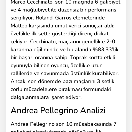
Marco Cecchinato, son 10 maçında 6 galibiyet
ve 4 mağlubiyet ile düzensiz bir performans
sergiliyor. Roland-Garros elemelerinde
Matteo karşısında umut verici sonuçlar aldı;
özellikle ilk sette gösterdiği direnç dikkat
çekiyor. Cecchinato, maçlarını genellikle 2-0
kazanma eğiliminde ve bu alanda %83,33’lik
bir başarı oranına sahip. Toprak kortta etkili
oyunuyla bilinen oyuncu, özellikle uzun
rallilerde ve savunmada üstünlük kurabiliyor.
Ancak, son dönemde bazı maçlarını 3 setlik
zorlu mücadelelere bırakması formundaki
dalgalanmalara işaret ediyor.
Andrea Pellegrino Analizi
Andrea Pellegrino son 10 müsabakasında 7
galibiyet alarak formda görünüyor. İlk