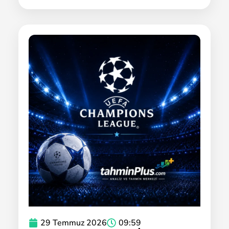
29 Temmuz 2026
09:59