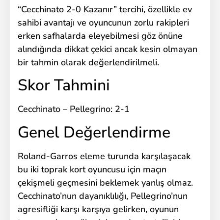
“Cecchinato 2-0 Kazanır” tercihi, özellikle ev
sahibi avantajı ve oyuncunun zorlu rakipleri
erken safhalarda eleyebilmesi göz önüne
alındığında dikkat çekici ancak kesin olmayan
bir tahmin olarak değerlendirilmeli.
Skor Tahmini
Cecchinato – Pellegrino: 2-1
Genel Değerlendirme
Roland-Garros eleme turunda karşılaşacak
bu iki toprak kort oyuncusu için maçın
çekişmeli geçmesini beklemek yanlış olmaz.
Cecchinato’nun dayanıklılığı, Pellegrino’nun
agresifliği karşı karşıya gelirken, oyunun