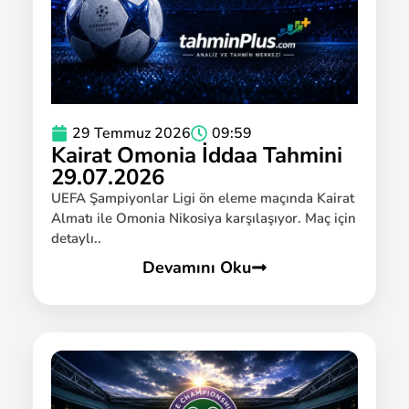
29 Temmuz 2026
09:59
Kairat Omonia İddaa Tahmini
29.07.2026
UEFA Şampiyonlar Ligi ön eleme maçında Kairat
Almatı ile Omonia Nikosiya karşılaşıyor. Maç için
detaylı..
Devamını Oku