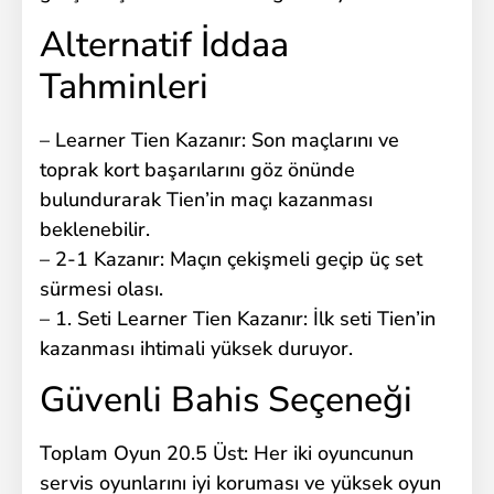
Alternatif İddaa
Tahminleri
– Learner Tien Kazanır: Son maçlarını ve
toprak kort başarılarını göz önünde
bulundurarak Tien’in maçı kazanması
beklenebilir.
– 2-1 Kazanır: Maçın çekişmeli geçip üç set
sürmesi olası.
– 1. Seti Learner Tien Kazanır: İlk seti Tien’in
kazanması ihtimali yüksek duruyor.
Güvenli Bahis Seçeneği
Toplam Oyun 20.5 Üst: Her iki oyuncunun
servis oyunlarını iyi koruması ve yüksek oyun