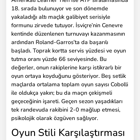
18. sırada bulunuyor ve son dönemde
yakaladığı altı maçlık galibiyet serisiyle
formunu zirvede tutuyor. İsviçre’nin Cenevre
kentinde düzenlenen turnuvayı kazanmasının
ardından Roland-Garros’ta da başarılı
başladı. Toprak kortta servis yüzdesi ve oyun
tutma oranı yüzde 66 seviyesinde. Bu
değerler, onun rakiplerine karşı istikrarlı bir
oyun ortaya koyduğunu gösteriyor. Beş setlik
maçlarda ortalama toplam oyun sayısı Cobolli
ile oldukça yakın; bu da maçın çekişmeli
geçeceğinin işareti. Geçen sezon yaşadıkları
tek randevuda rakibini 2-0 mağlup etmesi,
psikolojik olarak özgüven sağlıyor.
Oyun Stili Karşılaştırması