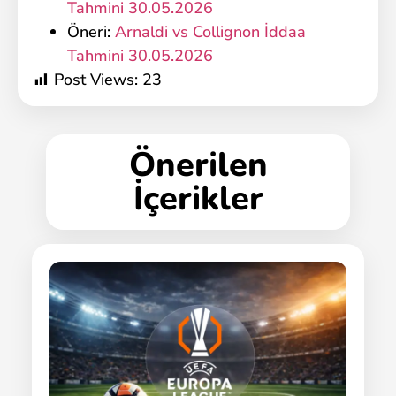
Tahmini 30.05.2026
Öneri:
Arnaldi vs Collignon İddaa
Tahmini 30.05.2026
Post Views:
23
Önerilen
İçerikler