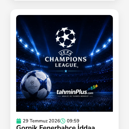
29 Temmuz 2026
09:59
Gornik Fenerbahçe İddaa