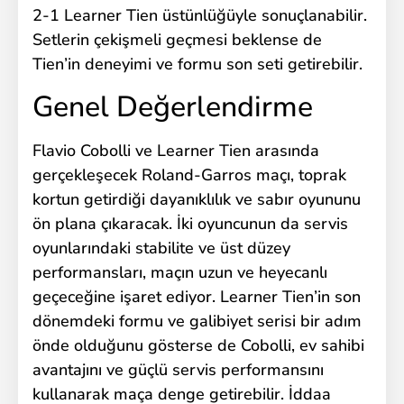
2-1 Learner Tien üstünlüğüyle sonuçlanabilir.
Setlerin çekişmeli geçmesi beklense de
Tien’in deneyimi ve formu son seti getirebilir.
Genel Değerlendirme
Flavio Cobolli ve Learner Tien arasında
gerçekleşecek Roland-Garros maçı, toprak
kortun getirdiği dayanıklılık ve sabır oyununu
ön plana çıkaracak. İki oyuncunun da servis
oyunlarındaki stabilite ve üst düzey
performansları, maçın uzun ve heyecanlı
geçeceğine işaret ediyor. Learner Tien’in son
dönemdeki formu ve galibiyet serisi bir adım
önde olduğunu gösterse de Cobolli, ev sahibi
avantajını ve güçlü servis performansını
kullanarak maça denge getirebilir. İddaa