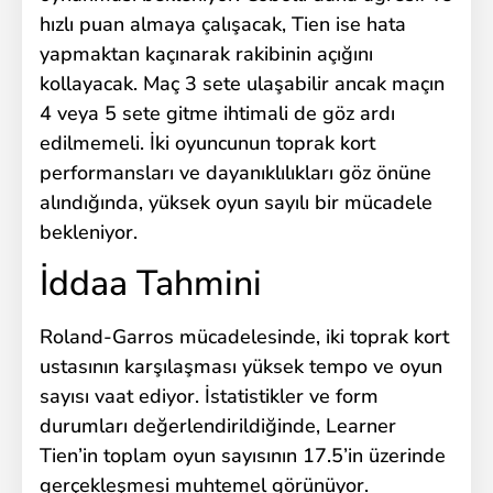
hızlı puan almaya çalışacak, Tien ise hata
yapmaktan kaçınarak rakibinin açığını
kollayacak. Maç 3 sete ulaşabilir ancak maçın
4 veya 5 sete gitme ihtimali de göz ardı
edilmemeli. İki oyuncunun toprak kort
performansları ve dayanıklılıkları göz önüne
alındığında, yüksek oyun sayılı bir mücadele
bekleniyor.
İddaa Tahmini
Roland-Garros mücadelesinde, iki toprak kort
ustasının karşılaşması yüksek tempo ve oyun
sayısı vaat ediyor. İstatistikler ve form
durumları değerlendirildiğinde, Learner
Tien’in toplam oyun sayısının 17.5’in üzerinde
gerçekleşmesi muhtemel görünüyor.