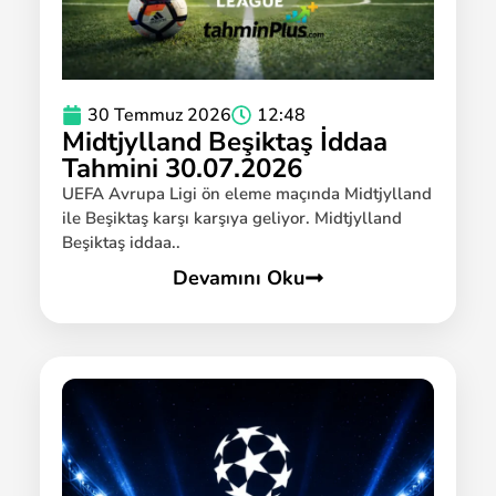
30 Temmuz 2026
12:48
Midtjylland Beşiktaş İddaa
Tahmini 30.07.2026
UEFA Avrupa Ligi ön eleme maçında Midtjylland
ile Beşiktaş karşı karşıya geliyor. Midtjylland
Beşiktaş iddaa..
Devamını Oku