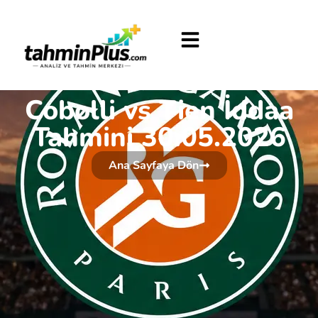
Cobolli vs Tien İddaa
Tahmini 30.05.2026
Ana Sayfaya Dön