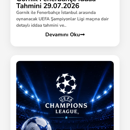
Tahmini 29.07.2026
Gornik ile Fenerbahçe İstanbul arasında
oynanacak UEFA Şampiyonlar Ligi maçına dair
detaylı iddaa tahmini ve..
Devamını Oku