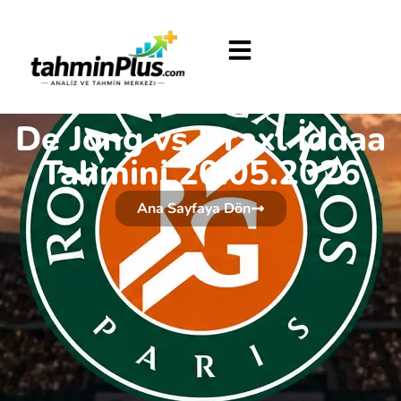
De Jong vs Draxl İddaa
Tahmini 20.05.2026
Ana Sayfaya Dön