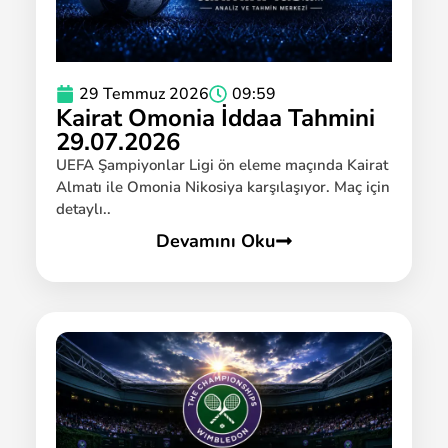
29 Temmuz 2026
09:59
Kairat Omonia İddaa Tahmini
29.07.2026
UEFA Şampiyonlar Ligi ön eleme maçında Kairat
Almatı ile Omonia Nikosiya karşılaşıyor. Maç için
detaylı..
Devamını Oku