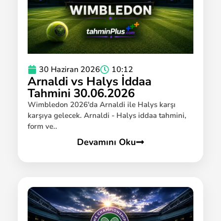
30 Haziran 2026
10:12
Arnaldi vs Halys İddaa
Tahmini 30.06.2026
Wimbledon 2026'da Arnaldi ile Halys karşı
karşıya gelecek. Arnaldi - Halys iddaa tahmini,
form ve..
Devamını Oku