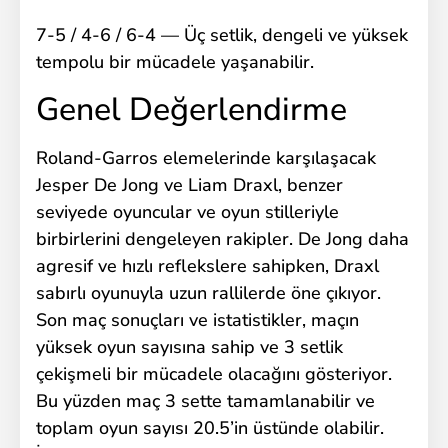
7-5 / 4-6 / 6-4 — Üç setlik, dengeli ve yüksek
tempolu bir mücadele yaşanabilir.
Genel Değerlendirme
Roland-Garros elemelerinde karşılaşacak
Jesper De Jong ve Liam Draxl, benzer
seviyede oyuncular ve oyun stilleriyle
birbirlerini dengeleyen rakipler. De Jong daha
agresif ve hızlı reflekslere sahipken, Draxl
sabırlı oyunuyla uzun rallilerde öne çıkıyor.
Son maç sonuçları ve istatistikler, maçın
yüksek oyun sayısına sahip ve 3 setlik
çekişmeli bir mücadele olacağını gösteriyor.
Bu yüzden maç 3 sette tamamlanabilir ve
toplam oyun sayısı 20.5’in üstünde olabilir.