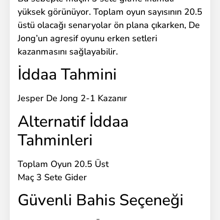
yüksek görünüyor. Toplam oyun sayısının 20.5
üstü olacağı senaryolar ön plana çıkarken, De
Jong’un agresif oyunu erken setleri
kazanmasını sağlayabilir.
İddaa Tahmini
Jesper De Jong 2-1 Kazanır
Alternatif İddaa
Tahminleri
Toplam Oyun 20.5 Üst
Maç 3 Sete Gider
Güvenli Bahis Seçeneği