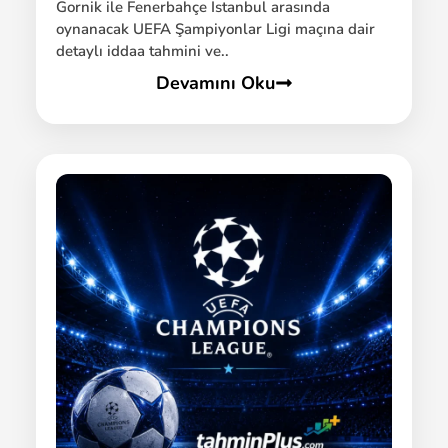
Gornik ile Fenerbahçe İstanbul arasında
oynanacak UEFA Şampiyonlar Ligi maçına dair
detaylı iddaa tahmini ve..
Devamını Oku