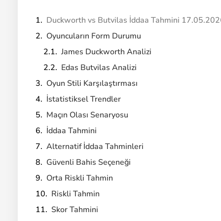
Duckworth vs Butvilas İddaa Tahmini 17.05.20
Oyuncuların Form Durumu
James Duckworth Analizi
Edas Butvilas Analizi
Oyun Stili Karşılaştırması
İstatistiksel Trendler
Maçın Olası Senaryosu
İddaa Tahmini
Alternatif İddaa Tahminleri
Güvenli Bahis Seçeneği
Orta Riskli Tahmin
Riskli Tahmin
Skor Tahmini