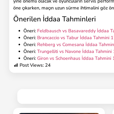
yine önemli olacak ve oyuncuların servis perform
öne çıkarken, maçın uzun sürme ihtimalini göz 
Önerilen İddaa Tahminleri
Öneri:
Feldbausch vs Basavareddy İddaa T
Öneri:
Brancaccio vs Tabur İddaa Tahmini 
Öneri:
Rehberg vs Comesana İddaa Tahmin
Öneri:
Trungelliti vs Navone İddaa Tahmini
Öneri:
Giron vs Schoenhaus İddaa Tahmini
Post Views:
24