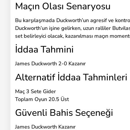
Maçın Olası Senaryosu
Bu karşılaşmada Duckworth’un agresif ve kontrollü
Duckworth’un işine gelirken, uzun ralliler Butvil
set belirleyici olacak, kazanılması maçın momen
İddaa Tahmini
James Duckworth 2-0 Kazanır
Alternatif İddaa Tahminleri
Maç 3 Sete Gider
Toplam Oyun 20.5 Üst
Güvenli Bahis Seçeneği
James Duckworth Kazanır