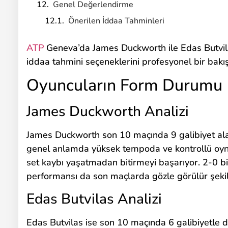
Genel Değerlendirme
Önerilen İddaa Tahminleri
ATP
Geneva’da James Duckworth ile Edas Butvilas
iddaa tahmini seçeneklerini profesyonel bir bakış
Oyuncuların Form Durumu
James Duckworth Analizi
James Duckworth son 10 maçında 9 galibiyet alar
genel anlamda yüksek tempoda ve kontrollü oynuy
set kaybı yaşatmadan bitirmeyi başarıyor. 2-0 bit
performansı da son maçlarda gözle görülür şekil
Edas Butvilas Analizi
Edas Butvilas ise son 10 maçında 6 galibiyetle 