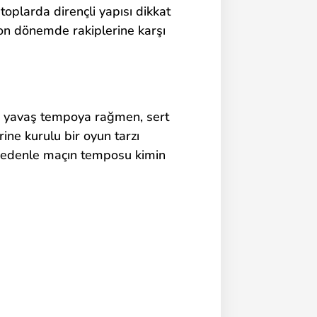
 toplarda dirençli yapısı dikkat
 son dönemde rakiplerine karşı
iği yavaş tempoya rağmen, sert
rine kurulu bir oyun tarzı
u nedenle maçın temposu kimin