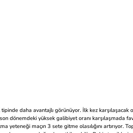
ipinde daha avantajlı görünüyor. İlk kez karşılaşacak 
’un son dönemdeki yüksek galibiyet oranı karşılaşmada f
zatma yeteneği maçın 3 sete gitme olasılığını artırıyor.