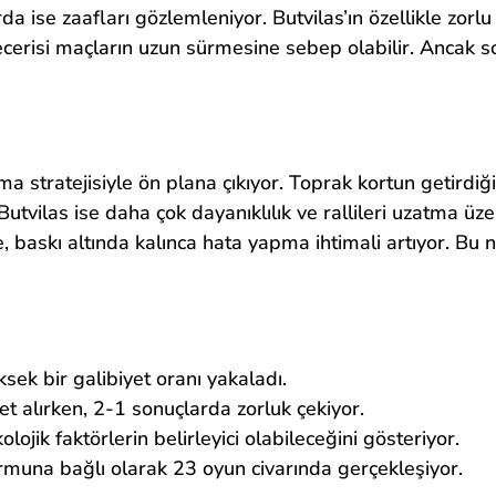
rda ise zaafları gözlemleniyor. Butvilas’ın özellikle zorlu
ma becerisi maçların uzun sürmesine sebep olabilir. Ancak
nma stratejisiyle ön plana çıkıyor. Toprak kortun getird
Butvilas ise daha çok dayanıklılık ve rallileri uzatma üze
, baskı altında kalınca hata yapma ihtimali artıyor. B
ek bir galibiyet oranı yakaladı.
et alırken, 2-1 sonuçlarda zorluk çekiyor.
lojik faktörlerin belirleyici olabileceğini gösteriyor.
rmuna bağlı olarak 23 oyun civarında gerçekleşiyor.