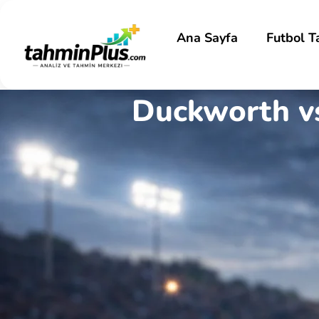
Ana Sayfa
Futbol T
Duckworth vs