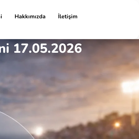
i
Hakkımızda
İletişim
ni 17.05.2026