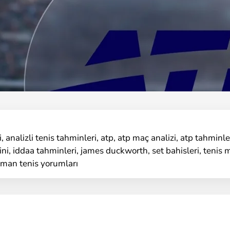
i
,
analizli tenis tahminleri
,
atp
,
atp maç analizi
,
atp tahminle
ini
,
iddaa tahminleri
,
james duckworth
,
set bahisleri
,
tenis m
man tenis yorumları