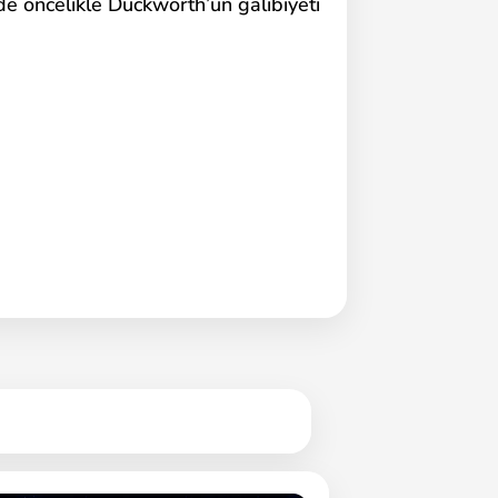
de öncelikle Duckworth’un galibiyeti