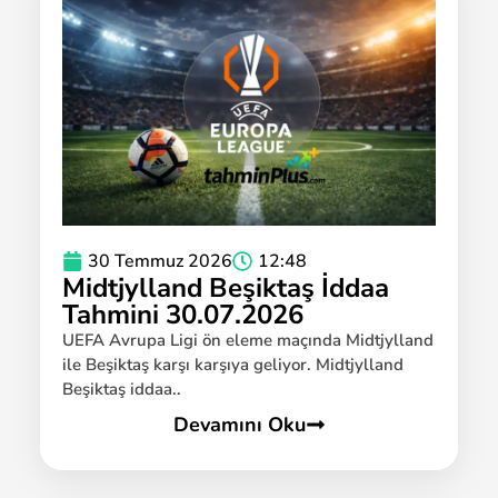
30 Temmuz 2026
12:48
Midtjylland Beşiktaş İddaa
Tahmini 30.07.2026
UEFA Avrupa Ligi ön eleme maçında Midtjylland
ile Beşiktaş karşı karşıya geliyor. Midtjylland
Beşiktaş iddaa..
Devamını Oku