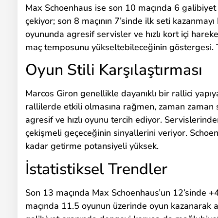
Max Schoenhaus ise son 10 maçında 6 galibiyet 4 m
çekiyor; son 8 maçının 7’sinde ilk seti kazanma
oyununda agresif servisler ve hızlı kort içi harek
maç temposunu yükseltebileceğinin göstergesi. 
Oyun Stili Karşılaştırması
Marcos Giron genellikle dayanıklı bir rallici ya
rallilerde etkili olmasına rağmen, zaman zaman se
agresif ve hızlı oyunu tercih ediyor. Servislerinde
çekişmeli geçeceğinin sinyallerini veriyor. Schoe
kadar getirme potansiyeli yüksek.
İstatistiksel Trendler
Son 13 maçında Max Schoenhaus’un 12’sinde +4.5 
maçında 11.5 oyunun üzerinde oyun kazanarak agre