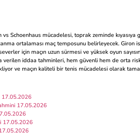
vs Schoenhaus mücadelesi, toprak zeminde kıyasıya g
anma ortalaması maç temposunu belirleyecek. Giron ise
everler için maçın uzun sürmesi ve yüksek oyun sayısın
erilen iddaa tahminleri, hem güvenli hem de orta risk 
ekliyor ve maçın kaliteli bir tenis mücadelesi olarak tam
i 17.05.2026
ahmini 17.05.2026
17.05.2026
i 17.05.2026
 17.05.2026