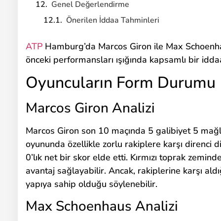
Genel Değerlendirme
Önerilen İddaa Tahminleri
ATP
Hamburg’da Marcos Giron ile Max Schoenhaus
önceki performansları ışığında kapsamlı bir idda
Oyuncuların Form Durumu
Marcos Giron Analizi
Marcos Giron son 10 maçında 5 galibiyet 5 mağlu
oyununda özellikle zorlu rakiplere karşı direnc
0’lık net bir skor elde etti. Kırmızı toprak zemin
avantaj sağlayabilir. Ancak, rakiplerine karşı 
yapıya sahip olduğu söylenebilir.
Max Schoenhaus Analizi