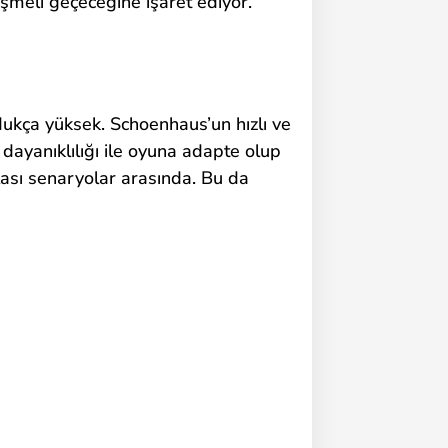
şmeli geçeceğine işaret ediyor.
ldukça yüksek. Schoenhaus’un hızlı ve
 dayanıklılığı ile oyuna adapte olup
lası senaryolar arasında. Bu da