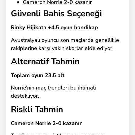
Cameron Norrie 2-0 kazanır
Güvenli Bahis Seçeneği
Rinky Hijikata +4.5 oyun handikap
Avustralyalı oyuncu son maçlarda genellikle
rakiplerine karşı yakın skorlar elde ediyor.
Alternatif Tahmin
Toplam oyun 23.5 alt
Norrie’nin maç trendleri bu ihtimali
destekliyor.
Riskli Tahmin
Cameron Norrie 2-0 kazanır