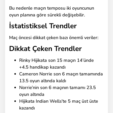
Bu nedenle maçın temposu iki oyuncunun
oyun planına göre sürekli değişebilir.
İstatistiksel Trendler
Maç öncesi dikkat çeken bazı önemli veriler:
Dikkat Çeken Trendler
Rinky Hijikata son 15 maçın 14’ünde
+4.5 handikap kazandı
Cameron Norrie son 6 maçın tamamında
13.5 oyun altında kaldı
Norrie’nin son 6 maçının tamamı 23.5
oyun altında
Hijikata Indian Wells’te 5 maç üst üste
kazandı