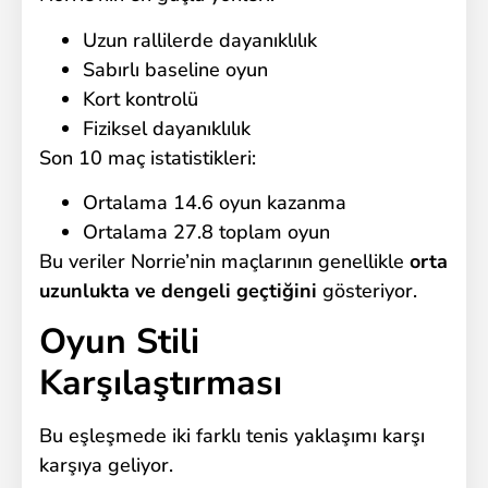
Uzun rallilerde dayanıklılık
Sabırlı baseline oyun
Kort kontrolü
Fiziksel dayanıklılık
Son 10 maç istatistikleri:
Ortalama 14.6 oyun kazanma
Ortalama 27.8 toplam oyun
Bu veriler Norrie’nin maçlarının genellikle
orta
uzunlukta ve dengeli geçtiğini
gösteriyor.
Oyun Stili
Karşılaştırması
Bu eşleşmede iki farklı tenis yaklaşımı karşı
karşıya geliyor.