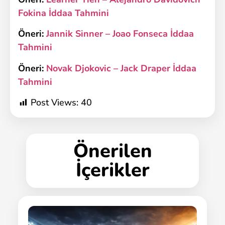
Fokina İddaa Tahmini
Öneri:
Jannik Sinner – Joao Fonseca İddaa
Tahmini
Öneri:
Novak Djokovic – Jack Draper İddaa
Tahmini
Post Views:
40
Önerilen
İçerikler