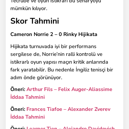
Tecrübe ve oyun istikrarı bu senaryoyu
mümkün kılıyor.
Skor Tahmini
Cameron Norrie 2 – 0 Rinky Hijikata
Hijikata turnuvada iyi bir performans
sergilese de, Norrie’nin ralli kontrolü ve
istikrarlı oyun yapısı maçın kritik anlarında
fark yaratabilir. Bu nedenle İngiliz tenisçi bir
adım önde görünüyor.
Öneri:
Arthur Fils – Felix Auger-Aliassime
İddaa
Tahmini
Öneri:
Frances Tiafoe – Alexander Zverev
İddaa Tahmini
Öneri:
Learner Tien – Alejandro Davidovich