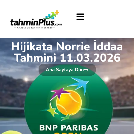
Hijikata Norrie İddaa
Tahmini 11.03.2026
Ana Sayfaya Dön