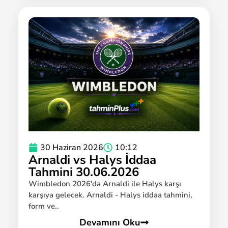
30 Haziran 2026
10:12
Arnaldi vs Halys İddaa
Tahmini 30.06.2026
Wimbledon 2026'da Arnaldi ile Halys karşı
karşıya gelecek. Arnaldi - Halys iddaa tahmini,
form ve..
Devamını Oku