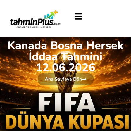
Kanada Bosna Hersek
İddaa Tahmini
12.06.2026
Ana Sayfaya Dön