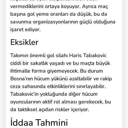
vermediklerini ortaya koyuyor. Ayrıca maç
başına gol yeme oranları da düşük, bu da
savunma organizasyonlarının güçlü olduğuna
işaret ediyor.
Eksikler
Takımın önemli gol silahı Haris Tabakovic
ciddi bir sakatlık yaşadı ve bu maçta büyük
ihtimalle forma giyemeyecek. Bu durum
Bosna’nın hücum yükünü azaltabilir ve rakip
ceza sahasında etkinliklerini sınırlayabilir.
Tabakovic’in yokluğunda diğer hücum
oyuncularının aktif rol alması gerekecek, bu
da taktiksel açıdan riskler içeriyor.
İddaa Tahmini