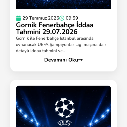
29 Temmuz 2026
09:59
Gornik Fenerbahçe İddaa
Tahmini 29.07.2026
Gornik ile Fenerbahçe İstanbul arasında
oynanacak UEFA Şampiyonlar Ligi maçına dair
detaylı iddaa tahmini ve..
Devamını Oku