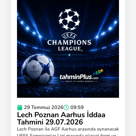
29 Temmuz 2026
09:59
Lech Poznan Aarhus İddaa
Tahmini 29.07.2026
Lech Poznan ile AGF Aarhus arasında oynanacak
UEFA Şampiyonlar Ligi maçında güncel form ve