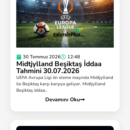
30 Temmuz 2026
12:48
Midtjylland Beşiktaş İddaa
Tahmini 30.07.2026
UEFA Avrupa Ligi ön eleme maçında Midtjylland
ile Beşiktaş karşı karşıya geliyor. Midtjylland
Beşiktaş iddaa..
Devamını Oku