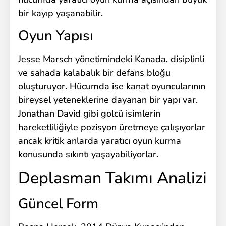
bir kayıp yaşanabilir.
Oyun Yapısı
Jesse Marsch yönetimindeki Kanada, disiplinli
ve sahada kalabalık bir defans bloğu
oluşturuyor. Hücumda ise kanat oyuncularının
bireysel yeteneklerine dayanan bir yapı var.
Jonathan David gibi golcü isimlerin
hareketliliğiyle pozisyon üretmeye çalışıyorlar
ancak kritik anlarda yaratıcı oyun kurma
konusunda sıkıntı yaşayabiliyorlar.
Deplasman Takımı Analizi
Güncel Form