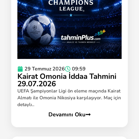
29 Temmuz 2026
09:59
Kairat Omonia İddaa Tahmini
29.07.2026
UEFA Şampiyonlar Ligi ön eleme maçında Kairat
Almatı ile Omonia Nikosiya karşılaşıyor. Maç için
detaylı..
Devamını Oku