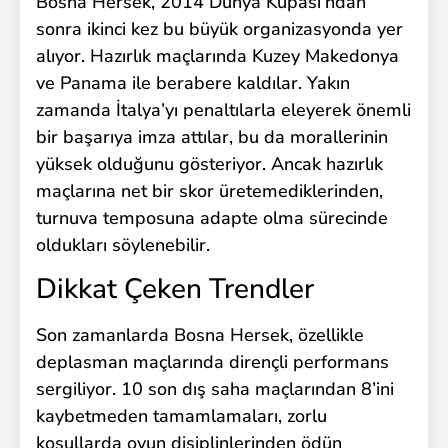
Bosna Hersek, 2014 Dünya Kupası’ndan
sonra ikinci kez bu büyük organizasyonda yer
alıyor. Hazırlık maçlarında Kuzey Makedonya
ve Panama ile berabere kaldılar. Yakın
zamanda İtalya’yı penaltılarla eleyerek önemli
bir başarıya imza attılar, bu da morallerinin
yüksek olduğunu gösteriyor. Ancak hazırlık
maçlarına net bir skor üretemediklerinden,
turnuva temposuna adapte olma sürecinde
oldukları söylenebilir.
Dikkat Çeken Trendler
Son zamanlarda Bosna Hersek, özellikle
deplasman maçlarında dirençli performans
sergiliyor. 10 son dış saha maçlarından 8’ini
kaybetmeden tamamlamaları, zorlu
koşullarda oyun disiplinlerinden ödün