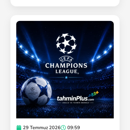
29 Temmuz 2026
09:59