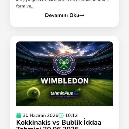
form ve..
Devamını Oku
30 Haziran 2026
10:12
Kokkinakis vs Bublik İddaa