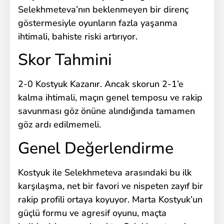
Selekhmeteva’nın beklenmeyen bir direnç
göstermesiyle oyunların fazla yaşanma
ihtimali, bahiste riski artırıyor.
Skor Tahmini
2-0 Kostyuk Kazanır. Ancak skorun 2-1’e
kalma ihtimali, maçın genel temposu ve rakip
savunması göz önüne alındığında tamamen
göz ardı edilmemeli.
Genel Değerlendirme
Kostyuk ile Selekhmeteva arasındaki bu ilk
karşılaşma, net bir favori ve nispeten zayıf bir
rakip profili ortaya koyuyor. Marta Kostyuk’un
güçlü formu ve agresif oyunu, maçta