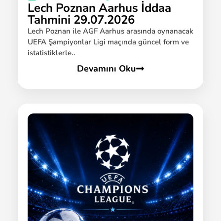
Lech Poznan Aarhus İddaa
Tahmini 29.07.2026
Lech Poznan ile AGF Aarhus arasında oynanacak
UEFA Şampiyonlar Ligi maçında güncel form ve
istatistiklerle..
Devamını Oku