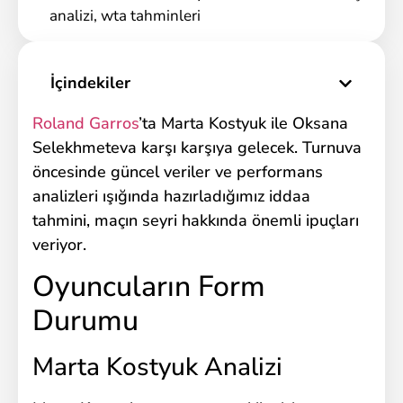
analizi
,
wta tahminleri
İçindekiler
Roland Garros
’ta Marta Kostyuk ile Oksana
Selekhmeteva karşı karşıya gelecek. Turnuva
öncesinde güncel veriler ve performans
analizleri ışığında hazırladığımız iddaa
tahmini, maçın seyri hakkında önemli ipuçları
veriyor.
Oyuncuların Form
Durumu
Marta Kostyuk Analizi