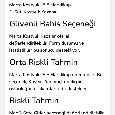
Marta Kostyuk -5.5 Handikap
1. Seti Kostyuk Kazanır
Güvenli Bahis Seçeneği
Marta Kostyuk Kazanır olarak
değerlendirilebilir. Form durumu ve
istatistikler bu sonucu destekliyor.
Orta Riskli Tahmin
Marta Kostyuk -5.5 Handikap önerilebilir. Bu
seçenek, Kostyuk’un maçta belirgin
üstünlüğünü rakamlarla da destekler.
Riskli Tahmin
Maç 3 Sete Gider seçeneği değerlendirilebilir.