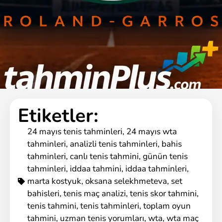
Etiketler:
24 mayıs tenis tahminleri
,
24 mayıs wta
tahminleri
,
analizli tenis tahminleri
,
bahis
tahminleri
,
canlı tenis tahmini
,
günün tenis
tahminleri
,
iddaa tahmini
,
iddaa tahminleri
,
marta kostyuk
,
oksana selekhmeteva
,
set
bahisleri
,
tenis maç analizi
,
tenis skor tahmini
,
tenis tahmini
,
tenis tahminleri
,
toplam oyun
tahmini
,
uzman tenis yorumları
,
wta
,
wta maç