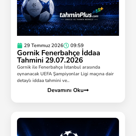
29 Temmuz 2026
09:59
Gornik Fenerbahçe İddaa
Tahmini 29.07.2026
Gornik ile Fenerbahçe İstanbul arasında
oynanacak UEFA Şampiyonlar Ligi maçına dair
detaylı iddaa tahmini ve..
Devamını Oku