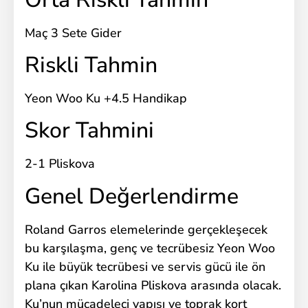
Maç 3 Sete Gider
Riskli Tahmin
Yeon Woo Ku +4.5 Handikap
Skor Tahmini
2-1 Pliskova
Genel Değerlendirme
Roland Garros elemelerinde gerçekleşecek
bu karşılaşma, genç ve tecrübesiz Yeon Woo
Ku ile büyük tecrübesi ve servis gücü ile ön
plana çıkan Karolina Pliskova arasında olacak.
Ku’nun mücadeleci yapısı ve toprak kort