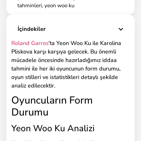
tahminleri
,
yeon woo ku
İçindekiler
Roland Garros
‘ta Yeon Woo Ku ile Karolina
Pliskova karşı karşıya gelecek. Bu önemli
mücadele öncesinde hazırladığımız iddaa
tahmini ile her iki oyuncunun form durumu,
oyun stilleri ve istatistikleri detaylı şekilde
analiz edilecektir.
Oyuncuların Form
Durumu
Yeon Woo Ku Analizi