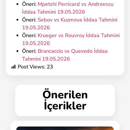
Öneri:
Mpetshi Perricard vs Andreescu
İddaa Tahmini 19.05.2026
Öneri:
Sebov vs Kuzmova İddaa Tahmini
19.05.2026
Öneri:
Krueger vs Rouvroy İddaa Tahmini
19.05.2026
Öneri:
Brancaccio vs Quevedo İddaa
Tahmini 19.05.2026
Post Views:
23
Önerilen
İçerikler