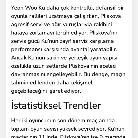
Yeon Woo Ku daha çok kontrollü, defansif bir
oyunla rallileri uzatmaya çalışırken, Pliskova
agresif servi ve ağır vuruşlarıyla rakibini
hataya zorlamayı tercih ediyor. Pliskova’nın
servis gücü Ku’nun zayıf servis karşılama
performansı karşısında avantaj yaratabilir.
Ancak Ku’nun sakin ve yerleşik oyun yapısı,
özellikle uzun setlerde Pliskova’nın aceleci
davranmasını engelleyebilir. Bu denge, maçın
tahmin edilenden daha çekişmeli
geçebileceğini işaret ediyor.
İstatistiksel Trendler
Her iki oyuncunun son dönem maçlarında
toplam oyun sayısı yüksek seyrediyor. Ku’nun
maçlarının 11’inde, Pliskova’nın ise 9 maçında