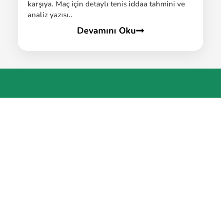
karşıya. Maç için detaylı tenis iddaa tahmini ve
analiz yazısı..
Devamını Oku
Hızlı
Hızlı
Hızlı
Linkler
Linkler
Linkler
İstatistik
Ana Sayfa
Basketbol
Gizlilik
odaklı
Tahminleri
Politikası
yeni nesil
Hakkımızda
analiz
Futbol
Çerez
İletişim
sitesi
Tahminleri
Politikası
Tenis
Tahminleri