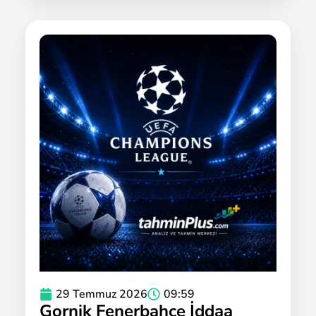
29 Temmuz 2026
09:59
Gornik Fenerbahçe İddaa