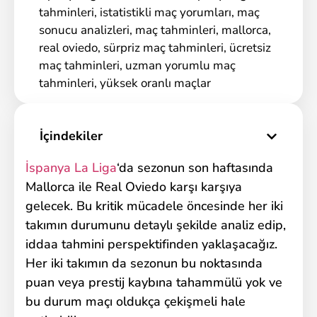
tahminleri
,
istatistikli maç yorumları
,
maç
sonucu analizleri
,
maç tahminleri
,
mallorca
,
real oviedo
,
sürpriz maç tahminleri
,
ücretsiz
maç tahminleri
,
uzman yorumlu maç
tahminleri
,
yüksek oranlı maçlar
İçindekiler
İspanya La Liga
‘da sezonun son haftasında
Mallorca ile Real Oviedo karşı karşıya
gelecek. Bu kritik mücadele öncesinde her iki
takımın durumunu detaylı şekilde analiz edip,
iddaa tahmini perspektifinden yaklaşacağız.
Her iki takımın da sezonun bu noktasında
puan veya prestij kaybına tahammülü yok ve
bu durum maçı oldukça çekişmeli hale