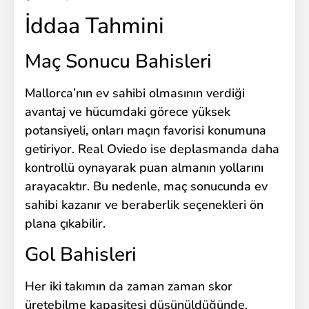
İddaa Tahmini
Maç Sonucu Bahisleri
Mallorca’nın ev sahibi olmasının verdiği
avantaj ve hücumdaki görece yüksek
potansiyeli, onları maçın favorisi konumuna
getiriyor. Real Oviedo ise deplasmanda daha
kontrollü oynayarak puan almanın yollarını
arayacaktır. Bu nedenle, maç sonucunda ev
sahibi kazanır ve beraberlik seçenekleri ön
plana çıkabilir.
Gol Bahisleri
Her iki takımın da zaman zaman skor
üretebilme kapasitesi düşünüldüğünde,