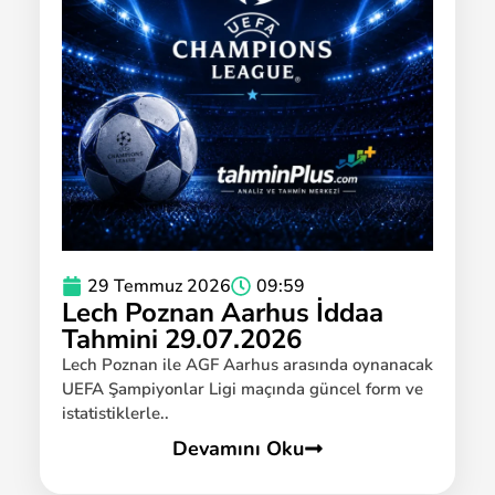
29 Temmuz 2026
09:59
Lech Poznan Aarhus İddaa
Tahmini 29.07.2026
Lech Poznan ile AGF Aarhus arasında oynanacak
UEFA Şampiyonlar Ligi maçında güncel form ve
istatistiklerle..
Devamını Oku