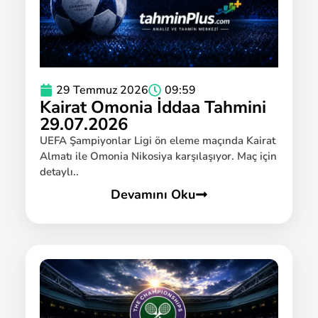
29 Temmuz 2026
09:59
Kairat Omonia İddaa Tahmini
29.07.2026
UEFA Şampiyonlar Ligi ön eleme maçında Kairat
Almatı ile Omonia Nikosiya karşılaşıyor. Maç için
detaylı..
Devamını Oku