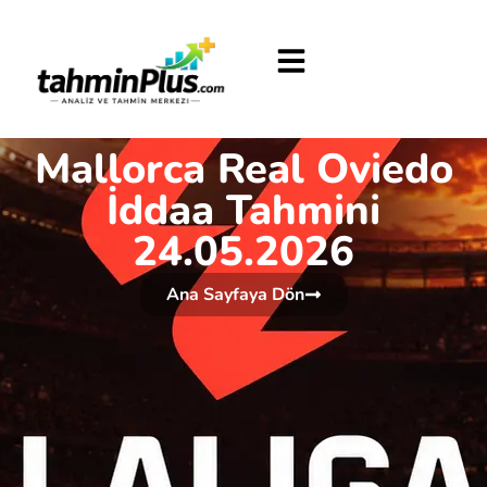
Mallorca Real Oviedo
İddaa Tahmini
24.05.2026
Ana Sayfaya Dön