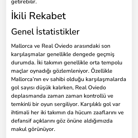
getirebilir.
İkili Rekabet
Genel İstatistikler
Mallorca ve Real Oviedo arasındaki son
karşılaşmalar genellikle dengede geçmiş
durumda. İki takımın genellikle orta tempolu
maçlar oynadığı gözlemleniyor. Özellikle
Mallorca’nın ev sahibi olduğu karşılaşmalarda
gol sayısı düşük kalırken, Real Oviedo
deplasmanda zaman zaman kontrollü ve
temkinli bir oyun sergiliyor. Karşılıklı gol var
ihtimali her iki takımın da hücum zaaflarını ve
defansif açıklarını göz önüne aldığımızda
makul görünüyor.