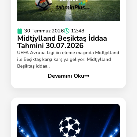
30 Temmuz 2026
12:48
Midtjylland Beşiktaş İddaa
Tahmini 30.07.2026
UEFA Avrupa Ligi ön eleme maçında Midtjylland
ile Beşiktaş karşı karşıya geliyor. Midtjylland
Beşiktaş iddaa..
Devamını Oku