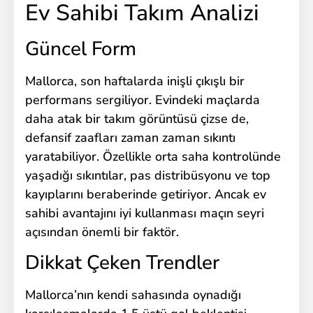
Ev Sahibi Takım Analizi
Güncel Form
Mallorca, son haftalarda inişli çıkışlı bir
performans sergiliyor. Evindeki maçlarda
daha atak bir takım görüntüsü çizse de,
defansif zaafları zaman zaman sıkıntı
yaratabiliyor. Özellikle orta saha kontrolünde
yaşadığı sıkıntılar, pas distribüsyonu ve top
kayıplarını beraberinde getiriyor. Ancak ev
sahibi avantajını iyi kullanması maçın seyri
açısından önemli bir faktör.
Dikkat Çeken Trendler
Mallorca’nın kendi sahasında oynadığı