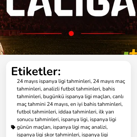
Etiketler:
24 mayıs ispanya ligi tahminleri
,
24 mayıs maç
tahminleri
,
analizli futbol tahminleri
,
bahis
tahminleri
,
bugünkü ispanya ligi maçları
,
canlı
maç tahmini 24 mayıs
,
en iyi bahis tahminleri
,
futbol tahminleri
,
iddaa tahminleri
,
ilk yarı
sonucu tahminleri
,
ispanya ligi
,
ispanya ligi
günün maçları
,
ispanya ligi maç analizi
,
ispanya ligi skor tahminleri
,
ispanya ligi