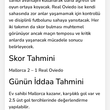
sahibi avantajını kullanarak daha agresif bir
oyun ortaya koyacak. Real Oviedo ise kendi
sahasında zor anlar yaşamamak için kontrollü
ve disiplinli futbolunu sahaya yansıtacak. Her
iki takımın da skor bulması muhtemel
görünüyor ancak maçın temposu ve kritik
anlarda yaşanacak mücadele sonucu
belirleyecek.
Skor Tahmini
Mallorca 2 – 1 Real Oviedo
Günün İddaa Tahmini
Ev sahibi Mallorca kazanır, karşılıklı gol var ve
2.5 üst gol tercihlerinde değerlendirme
yapılabilir.