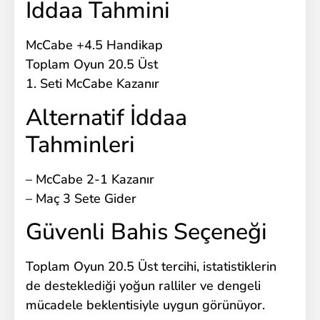
İddaa Tahmini
McCabe +4.5 Handikap
Toplam Oyun 20.5 Üst
1. Seti McCabe Kazanır
Alternatif İddaa
Tahminleri
– McCabe 2-1 Kazanır
– Maç 3 Sete Gider
Güvenli Bahis Seçeneği
Toplam Oyun 20.5 Üst tercihi, istatistiklerin
de desteklediği yoğun ralliler ve dengeli
mücadele beklentisiyle uygun görünüyor.