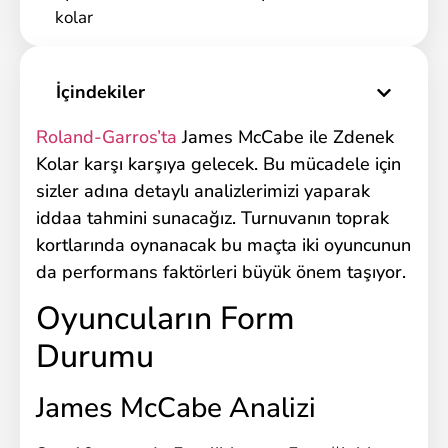
kolar
İçindekiler
Roland-Garros’ta
James McCabe ile Zdenek
Kolar karşı karşıya gelecek. Bu mücadele için
sizler adına detaylı analizlerimizi yaparak
iddaa tahmini sunacağız. Turnuvanın toprak
kortlarında oynanacak bu maçta iki oyuncunun
da performans faktörleri büyük önem taşıyor.
Oyuncuların Form
Durumu
James McCabe Analizi