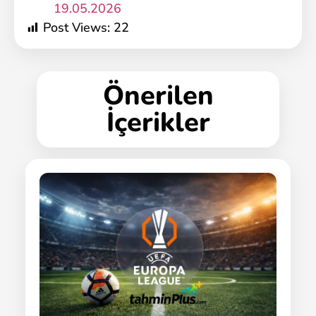
19.05.2026
Post Views:
22
Önerilen
İçerikler