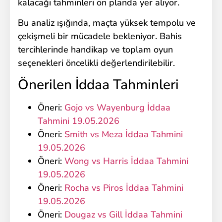
kalacağı tahminleri ön planda yer alıyor.
Bu analiz ışığında, maçta yüksek tempolu ve
çekişmeli bir mücadele bekleniyor. Bahis
tercihlerinde handikap ve toplam oyun
seçenekleri öncelikli değerlendirilebilir.
Önerilen İddaa Tahminleri
Öneri:
Gojo vs Wayenburg İddaa
Tahmini 19.05.2026
Öneri:
Smith vs Meza İddaa Tahmini
19.05.2026
Öneri:
Wong vs Harris İddaa Tahmini
19.05.2026
Öneri:
Rocha vs Piros İddaa Tahmini
19.05.2026
Öneri:
Dougaz vs Gill İddaa Tahmini