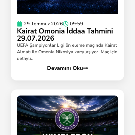
29 Temmuz 2026
09:59
Kairat Omonia İddaa Tahmini
29.07.2026
UEFA Şampiyonlar Ligi ön eleme maçında Kairat
Almatı ile Omonia Nikosiya karşılaşıyor. Maç için
detaylı..
Devamını Oku