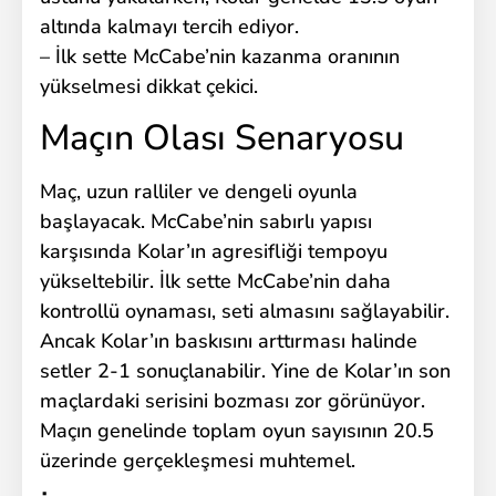
altında kalmayı tercih ediyor.
– İlk sette McCabe’nin kazanma oranının
yükselmesi dikkat çekici.
Maçın Olası Senaryosu
Maç, uzun ralliler ve dengeli oyunla
başlayacak. McCabe’nin sabırlı yapısı
karşısında Kolar’ın agresifliği tempoyu
yükseltebilir. İlk sette McCabe’nin daha
kontrollü oynaması, seti almasını sağlayabilir.
Ancak Kolar’ın baskısını arttırması halinde
setler 2-1 sonuçlanabilir. Yine de Kolar’ın son
maçlardaki serisini bozması zor görünüyor.
Maçın genelinde toplam oyun sayısının 20.5
üzerinde gerçekleşmesi muhtemel.