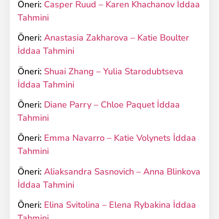
Öneri:
Casper Ruud – Karen Khachanov İddaa
Tahmini
Öneri:
Anastasia Zakharova – Katie Boulter
İddaa Tahmini
Öneri:
Shuai Zhang – Yulia Starodubtseva
İddaa Tahmini
Öneri:
Diane Parry – Chloe Paquet İddaa
Tahmini
Öneri:
Emma Navarro – Katie Volynets İddaa
Tahmini
Öneri:
Aliaksandra Sasnovich – Anna Blinkova
İddaa Tahmini
Öneri:
Elina Svitolina – Elena Rybakina İddaa
Tahmini