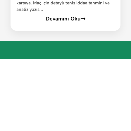
karşıya. Maç için detaylı tenis iddaa tahmini ve
analiz yazısı..
Devamını Oku
Hızlı
Hızlı
Hızlı
Linkler
Linkler
Linkler
İstatistik
Ana Sayfa
Basketbol
Gizlilik
odaklı
Tahminleri
Politikası
yeni nesil
Hakkımızda
analiz
Futbol
Çerez
İletişim
sitesi
Tahminleri
Politikası
Tenis
Tahminleri