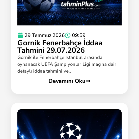
29 Temmuz 2026
09:59
Gornik Fenerbahçe İddaa
Tahmini 29.07.2026
Gornik ile Fenerbahçe İstanbul arasında
oynanacak UEFA Şampiyonlar Ligi maçına dair
detaylı iddaa tahmini ve..
Devamını Oku