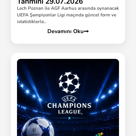
Tahmini 29.07.2026
Lech Poznan ile AGF Aarhus arasında oynanacak
UEFA Şampiyonlar Ligi maçında güncel form ve
istatistiklerle..
Devamını Oku