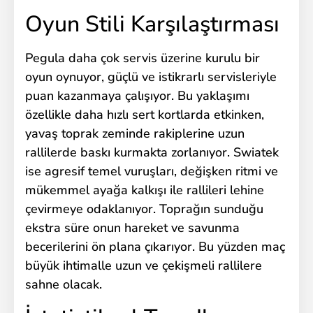
Oyun Stili Karşılaştırması
Pegula daha çok servis üzerine kurulu bir
oyun oynuyor, güçlü ve istikrarlı servisleriyle
puan kazanmaya çalışıyor. Bu yaklaşımı
özellikle daha hızlı sert kortlarda etkinken,
yavaş toprak zeminde rakiplerine uzun
rallilerde baskı kurmakta zorlanıyor. Swiatek
ise agresif temel vuruşları, değişken ritmi ve
mükemmel ayağa kalkışı ile rallileri lehine
çevirmeye odaklanıyor. Toprağın sunduğu
ekstra süre onun hareket ve savunma
becerilerini ön plana çıkarıyor. Bu yüzden maç
büyük ihtimalle uzun ve çekişmeli rallilere
sahne olacak.