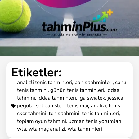
Etiketler:
analizli tenis tahminleri
,
bahis tahminleri
,
canlı
tenis tahmini
,
günün tenis tahminleri
,
iddaa
tahmini
,
iddaa tahminleri
,
iga swiatek
,
jessica
pegula
,
set bahisleri
,
tenis maç analizi
,
tenis
skor tahmini
,
tenis tahmini
,
tenis tahminleri
,
toplam oyun tahmini
,
uzman tenis yorumları
,
wta
,
wta maç analizi
,
wta tahminleri