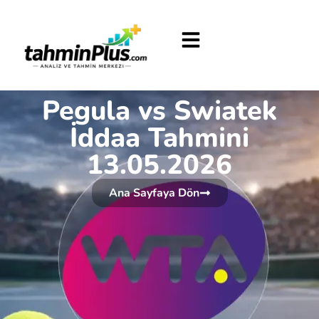
Pegula vs Swiatek
İddaa Tahmini
13.05.2026
Ana Sayfaya Dön