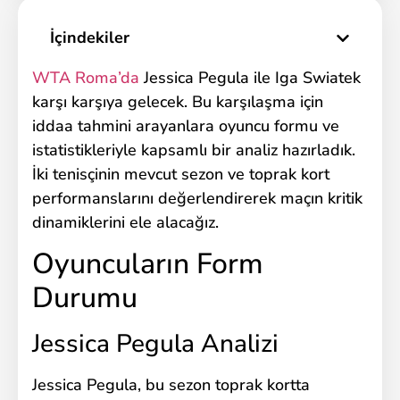
İçindekiler
WTA Roma’da
Jessica Pegula ile Iga Swiatek
karşı karşıya gelecek. Bu karşılaşma için
iddaa tahmini arayanlara oyuncu formu ve
istatistikleriyle kapsamlı bir analiz hazırladık.
İki tenisçinin mevcut sezon ve toprak kort
performanslarını değerlendirerek maçın kritik
dinamiklerini ele alacağız.
Oyuncuların Form
Durumu
Jessica Pegula Analizi
Jessica Pegula, bu sezon toprak kortta