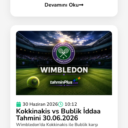
Devamını Oku
30 Haziran 2026
10:12
Kokkinakis vs Bublik İddaa
Tahmini 30.06.2026
Wimbledon'da Kokkinakis ile Bublik karşı