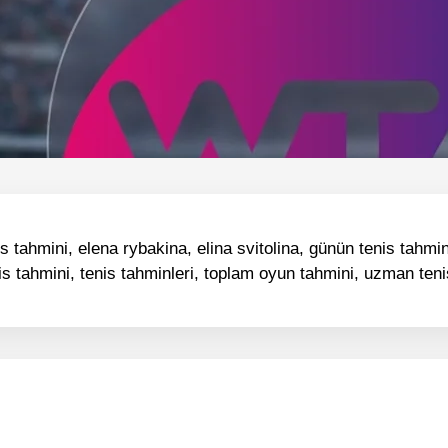
is tahmini
,
elena rybakina
,
elina svitolina
,
günün tenis tahmin
is tahmini
,
tenis tahminleri
,
toplam oyun tahmini
,
uzman teni