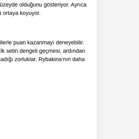
zeyde olduğunu gösteriyor. Ayrıca
 ortaya koyuyor.
lilerle puan kazanmayı deneyebilir.
 İlk setin dengeli geçmesi, ardından
adığı zorluklar, Rybakina’nın daha