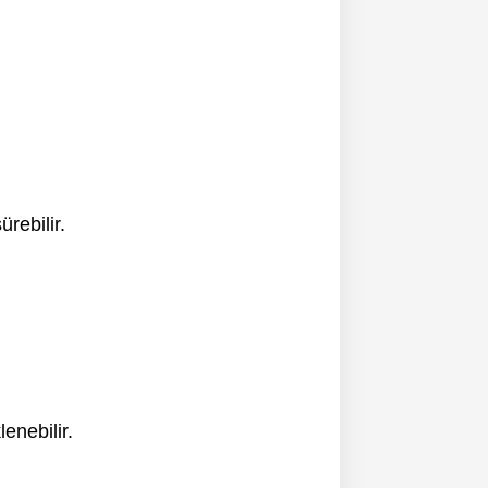
rebilir.
enebilir.