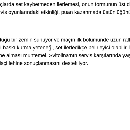
arda set kaybetmeden ilerlemesi, onun formunun üst dü
vis oyunlarındaki etkinliği, puan kazanmada üstünlüğünü
olduğu bir zemin sunuyor ve maçın ilk bölümünde uzun ral
askı kurma yeteneği, set ilerledikçe belirleyici olabilir.
 alması muhtemel. Svitolina’nın servis karşılarında yaş
sçi lehine sonuçlanmasını destekliyor.