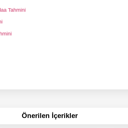
daa Tahmini
ni
hmini
Önerilen İçerikler