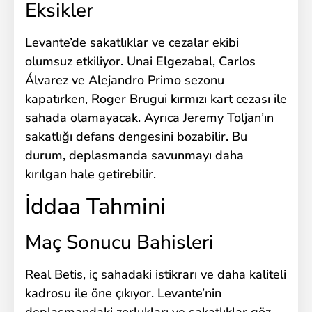
Eksikler
Levante’de sakatlıklar ve cezalar ekibi
olumsuz etkiliyor. Unai Elgezabal, Carlos
Álvarez ve Alejandro Primo sezonu
kapatırken, Roger Brugui kırmızı kart cezası ile
sahada olamayacak. Ayrıca Jeremy Toljan’ın
sakatlığı defans dengesini bozabilir. Bu
durum, deplasmanda savunmayı daha
kırılgan hale getirebilir.
İddaa Tahmini
Maç Sonucu Bahisleri
Real Betis, iç sahadaki istikrarı ve daha kaliteli
kadrosu ile öne çıkıyor. Levante’nin