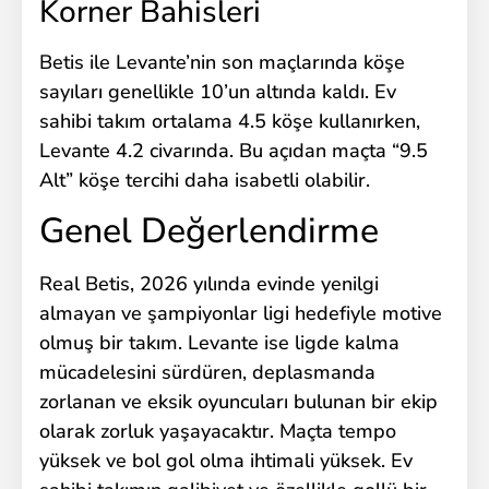
Korner Bahisleri
Betis ile Levante’nin son maçlarında köşe
sayıları genellikle 10’un altında kaldı. Ev
sahibi takım ortalama 4.5 köşe kullanırken,
Levante 4.2 civarında. Bu açıdan maçta “9.5
Alt” köşe tercihi daha isabetli olabilir.
Genel Değerlendirme
Real Betis, 2026 yılında evinde yenilgi
almayan ve şampiyonlar ligi hedefiyle motive
olmuş bir takım. Levante ise ligde kalma
mücadelesini sürdüren, deplasmanda
zorlanan ve eksik oyuncuları bulunan bir ekip
olarak zorluk yaşayacaktır. Maçta tempo
yüksek ve bol gol olma ihtimali yüksek. Ev