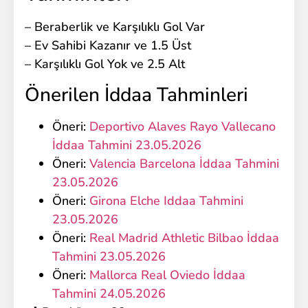
– Beraberlik ve Karşılıklı Gol Var
– Ev Sahibi Kazanır ve 1.5 Üst
– Karşılıklı Gol Yok ve 2.5 Alt
Önerilen İddaa Tahminleri
Öneri:
Deportivo Alaves Rayo Vallecano
İddaa Tahmini 23.05.2026
Öneri:
Valencia Barcelona İddaa Tahmini
23.05.2026
Öneri:
Girona Elche Iddaa Tahmini
23.05.2026
Öneri:
Real Madrid Athletic Bilbao İddaa
Tahmini 23.05.2026
Öneri:
Mallorca Real Oviedo İddaa
Tahmini 24.05.2026