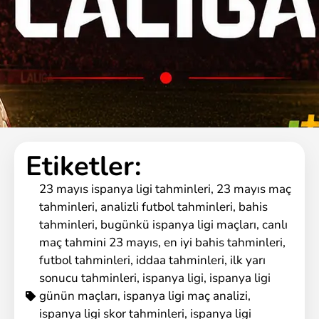
Etiketler:
23 mayıs ispanya ligi tahminleri
,
23 mayıs maç
tahminleri
,
analizli futbol tahminleri
,
bahis
tahminleri
,
bugünkü ispanya ligi maçları
,
canlı
maç tahmini 23 mayıs
,
en iyi bahis tahminleri
,
futbol tahminleri
,
iddaa tahminleri
,
ilk yarı
sonucu tahminleri
,
ispanya ligi
,
ispanya ligi
günün maçları
,
ispanya ligi maç analizi
,
ispanya ligi skor tahminleri
,
ispanya ligi