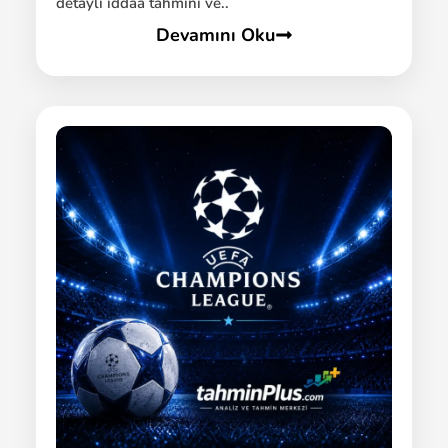
detaylı iddaa tahmini ve..
Devamını Oku