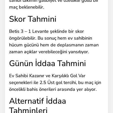
sahibi takımın galibiyet ve özellikle gollü bir
maç beklenebilir.
Skor Tahmini
Betis 3 – 1 Levante şeklinde bir skor
öngörülebilir. Bu sonuç hem ev sahibinin
hücum gücünü hem de deplasmanın zaman
zaman açıklar verebileceğini yansıtıyor.
Günün İddaa Tahmini
Ev Sahibi Kazanır ve Karşılıklı Gol Var
seçenekleri ile 2.5 Üst gol tercihi, bu maç için
öncelikli bahis önerileri arasında yer alıyor.
Alternatif İddaa
Tahminleri