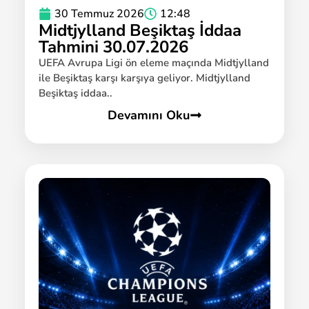
30 Temmuz 2026
12:48
Midtjylland Beşiktaş İddaa
Tahmini 30.07.2026
UEFA Avrupa Ligi ön eleme maçında Midtjylland
ile Beşiktaş karşı karşıya geliyor. Midtjylland
Beşiktaş iddaa..
Devamını Oku