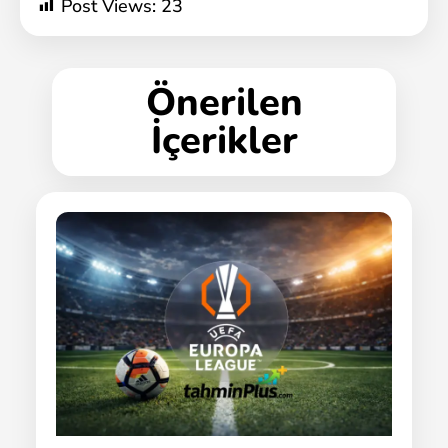
Post Views:
23
Önerilen
İçerikler