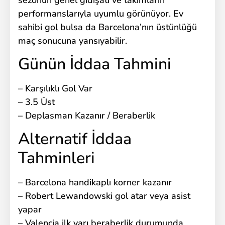
performanslarıyla uyumlu görünüyor. Ev
sahibi gol bulsa da Barcelona’nın üstünlüğü
maç sonucuna yansıyabilir.
Günün İddaa Tahmini
– Karşılıklı Gol Var
– 3.5 Üst
– Deplasman Kazanır / Beraberlik
Alternatif İddaa
Tahminleri
– Barcelona handikaplı korner kazanır
– Robert Lewandowski gol atar veya asist
yapar
– Valencia ilk yarı beraberlik durumunda