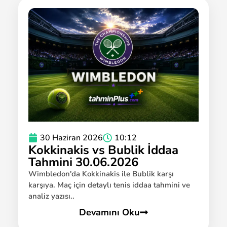
30 Haziran 2026
10:12
Kokkinakis vs Bublik İddaa
Tahmini 30.06.2026
Wimbledon'da Kokkinakis ile Bublik karşı
karşıya. Maç için detaylı tenis iddaa tahmini ve
analiz yazısı..
Devamını Oku