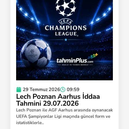
29 Temmuz 2026
09:59
Lech Poznan Aarhus İddaa
Tahmini 29.07.2026
Lech Poznan ile AGF Aarhus arasında oynanacak
UEFA Şampiyonlar Ligi maçında güncel form ve
istatistiklerle..