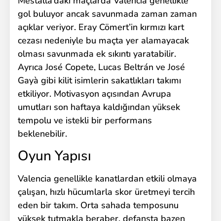
Mestalla’daki maçlarda Valencia genellikle
gol buluyor ancak savunmada zaman zaman
açıklar veriyor. Eray Cömert’in kırmızı kart
cezası nedeniyle bu maçta yer alamayacak
olması savunmada ek sıkıntı yaratabilir.
Ayrıca José Copete, Lucas Beltrán ve José
Gayà gibi kilit isimlerin sakatlıkları takımı
etkiliyor. Motivasyon açısından Avrupa
umutları son haftaya kaldığından yüksek
tempolu ve istekli bir performans
beklenebilir.
Oyun Yapısı
Valencia genellikle kanatlardan etkili olmaya
çalışan, hızlı hücumlarla skor üretmeyi tercih
eden bir takım. Orta sahada temposunu
yüksek tutmakla beraber, defansta bazen