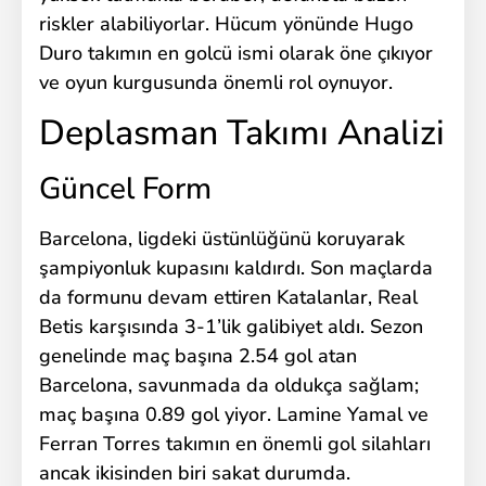
riskler alabiliyorlar. Hücum yönünde Hugo
Duro takımın en golcü ismi olarak öne çıkıyor
ve oyun kurgusunda önemli rol oynuyor.
Deplasman Takımı Analizi
Güncel Form
Barcelona, ligdeki üstünlüğünü koruyarak
şampiyonluk kupasını kaldırdı. Son maçlarda
da formunu devam ettiren Katalanlar, Real
Betis karşısında 3-1’lik galibiyet aldı. Sezon
genelinde maç başına 2.54 gol atan
Barcelona, savunmada da oldukça sağlam;
maç başına 0.89 gol yiyor. Lamine Yamal ve
Ferran Torres takımın en önemli gol silahları
ancak ikisinden biri sakat durumda.