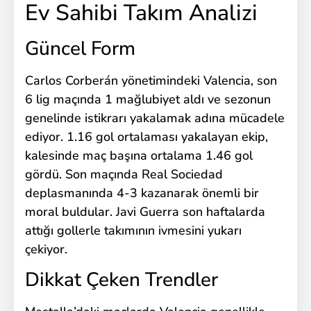
Ev Sahibi Takım Analizi
Güncel Form
Carlos Corberán yönetimindeki Valencia, son
6 lig maçında 1 mağlubiyet aldı ve sezonun
genelinde istikrarı yakalamak adına mücadele
ediyor. 1.16 gol ortalaması yakalayan ekip,
kalesinde maç başına ortalama 1.46 gol
gördü. Son maçında Real Sociedad
deplasmanında 4-3 kazanarak önemli bir
moral buldular. Javi Guerra son haftalarda
attığı gollerle takımının ivmesini yukarı
çekiyor.
Dikkat Çeken Trendler