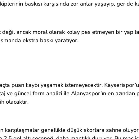
akiplerinin baskısı karşısında zor anlar yaşayıp, geride 
t değil ancak moral olarak kolay pes etmeyen bir yapı
asmanda ekstra baskı yaratıyor.
 maçta puan kaybı yaşamak istemeyecektir. Kayserispor
taj ve güncel form analizi ile Alanyaspor’ın en azından
h olacaktır.
on karşılaşmalar genellikle düşük skorlara sahne oluyor
.5 gol altı seçeneği daha mantıklı duruyor. Bu maç için 