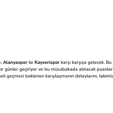
e,
Alanyaspor
ile
Kayserispor
karşı karşıya gelecek. Bu
e zor günler geçiriyor ve bu müsabakada alınacak puanlar
eli geçmesi beklenen karşılaşmanın detaylarını, takıml