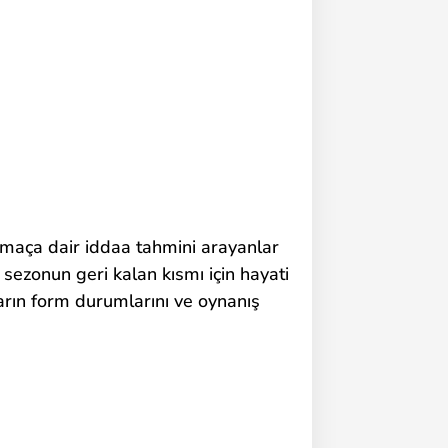
 maça dair iddaa tahmini arayanlar
 sezonun geri kalan kısmı için hayati
arın form durumlarını ve oynanış