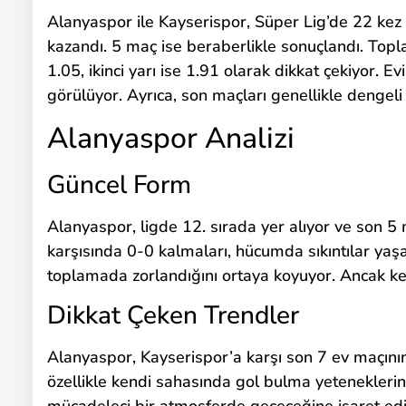
Alanyaspor ile Kayserispor, Süper Lig’de 22 kez 
kazandı. 5 maç ise beraberlikle sonuçlandı. Topla
1.05, ikinci yarı ise 1.91 olarak dikkat çekiyor.
görülüyor. Ayrıca, son maçları genellikle dengeli
Alanyaspor Analizi
Güncel Form
Alanyaspor, ligde 12. sırada yer alıyor ve son 5
karşısında 0-0 kalmaları, hücumda sıkıntılar yaş
toplamada zorlandığını ortaya koyuyor. Ancak kend
Dikkat Çeken Trendler
Alanyaspor, Kayserispor’a karşı son 7 ev maçının
özellikle kendi sahasında gol bulma yeteneklerin