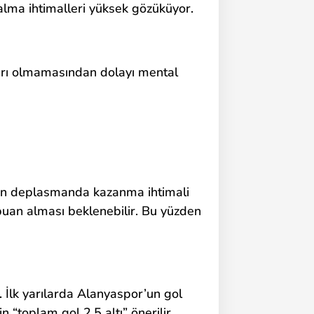
kalma ihtimalleri yüksek gözüküyor.
ları olmamasından dolayı mental
’un deplasmanda kazanma ihtimali
 puan alması beklenebilir. Bu yüzden
. İlk yarılarda Alanyaspor’un gol
“toplam gol 2.5 altı” önerilir.