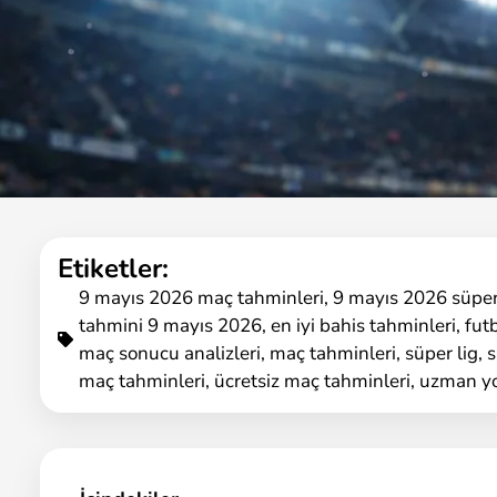
Etiketler:
9 mayıs 2026 maç tahminleri
,
9 mayıs 2026 süper
tahmini 9 mayıs 2026
,
en iyi bahis tahminleri
,
fut
maç sonucu analizleri
,
maç tahminleri
,
süper lig
,
s
maç tahminleri
,
ücretsiz maç tahminleri
,
uzman yo