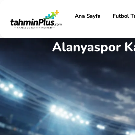
Ana Sayfa
Futbol T
Alanyaspor K