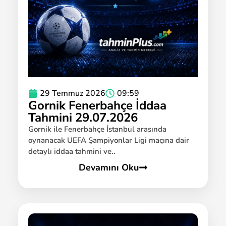
29 Temmuz 2026
09:59
Gornik Fenerbahçe İddaa
Tahmini 29.07.2026
Gornik ile Fenerbahçe İstanbul arasında
oynanacak UEFA Şampiyonlar Ligi maçına dair
detaylı iddaa tahmini ve..
Devamını Oku