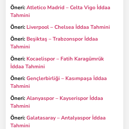
Öneri:
Atletico Madrid – Celta Vigo İddaa
Tahmini
Öneri:
Liverpool – Chelsea İddaa Tahmini
Öneri:
Beşiktaş – Trabzonspor İddaa
Tahmini
Öneri:
Kocaelispor – Fatih Karagümrük
İddaa Tahmini
Öneri:
Gençlerbirliği – Kasımpaşa İddaa
Tahmini
Öneri:
Alanyaspor – Kayserispor İddaa
Tahmini
Öneri:
Galatasaray – Antalyaspor İddaa
Tahmini