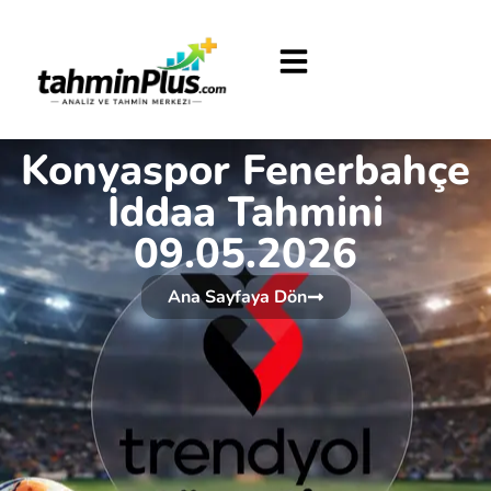
Konyaspor Fenerbahçe
İddaa Tahmini
09.05.2026
Ana Sayfaya Dön