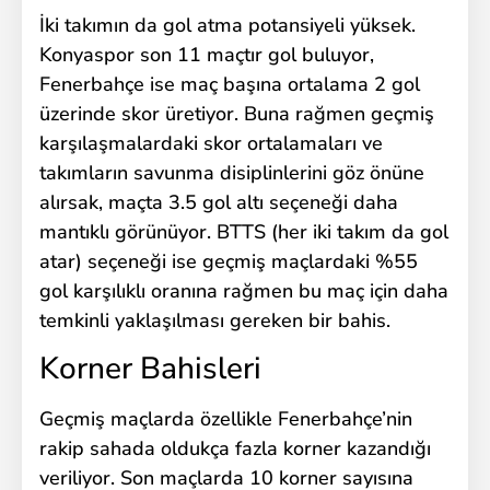
İki takımın da gol atma potansiyeli yüksek.
Konyaspor son 11 maçtır gol buluyor,
Fenerbahçe ise maç başına ortalama 2 gol
üzerinde skor üretiyor. Buna rağmen geçmiş
karşılaşmalardaki skor ortalamaları ve
takımların savunma disiplinlerini göz önüne
alırsak, maçta 3.5 gol altı seçeneği daha
mantıklı görünüyor. BTTS (her iki takım da gol
atar) seçeneği ise geçmiş maçlardaki %55
gol karşılıklı oranına rağmen bu maç için daha
temkinli yaklaşılması gereken bir bahis.
Korner Bahisleri
Geçmiş maçlarda özellikle Fenerbahçe’nin
rakip sahada oldukça fazla korner kazandığı
veriliyor. Son maçlarda 10 korner sayısına