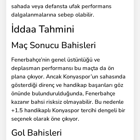
sahada veya defansta ufak performans
dalgalanmalarına sebep olabilir.
İddaa Tahmini
Maç Sonucu Bahisleri
Fenerbahçe’nin genel üstünlüğü ve
deplasman performansı bu maçta da ön
plana çıkıyor. Ancak Konyaspor’un sahasında
gösterdiği direnç ve handikap başarıları göz
önünde bulundurulduğunda, Fenerbahçe
kazanır bahsi risksiz olmayabilir. Bu nedenle
+1.5 handikaplı Konyaspor tercihi dengeli bir
seçenek olarak öne çıkıyor.
Gol Bahisleri