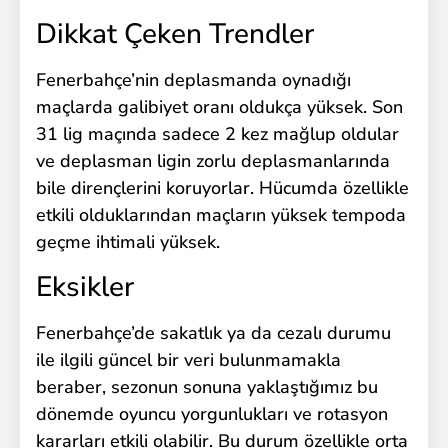
Dikkat Çeken Trendler
Fenerbahçe’nin deplasmanda oynadığı
maçlarda galibiyet oranı oldukça yüksek. Son
31 lig maçında sadece 2 kez mağlup oldular
ve deplasman ligin zorlu deplasmanlarında
bile dirençlerini koruyorlar. Hücumda özellikle
etkili olduklarından maçların yüksek tempoda
geçme ihtimali yüksek.
Eksikler
Fenerbahçe’de sakatlık ya da cezalı durumu
ile ilgili güncel bir veri bulunmamakla
beraber, sezonun sonuna yaklaştığımız bu
dönemde oyuncu yorgunlukları ve rotasyon
kararları etkili olabilir. Bu durum özellikle orta