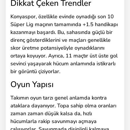
Dikkat Çeken Trendler
Konyaspor, özellikle evinde oynadığı son 10
Süper Lig maçının tamamında +1.5 handikapı
kazanmayı başardı. Bu, sahasında güçlü bir
direnç gösterdiklerini ve maçları genellikle
skor üretme potansiyeliyle oynadıklarını
ortaya koyuyor. Ayrıca, 11 maçtır üst üste gol
sevinci yaşayarak hücum anlamında istikrarlı
bir görüntü çiziyorlar.
Oyun Yapısı
Takımın oyun tarzı genel anlamda kontra
ataklara dayanıyor. Topa sahip olma oranları
zaman zaman düşük kalsa da, hızlı
hücumlarla rakip savunmayı açmaya
çalışıyorlar. Savunmada disiplinli kalmaya