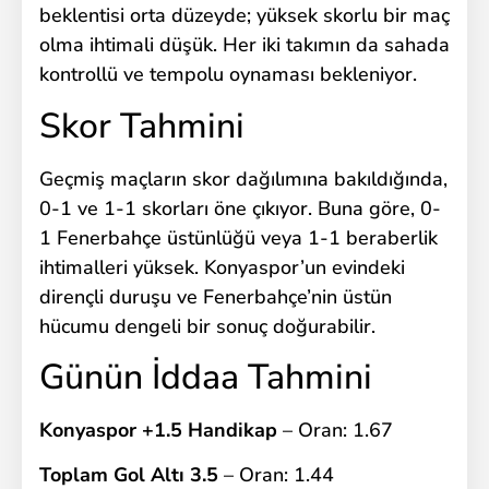
beklentisi orta düzeyde; yüksek skorlu bir maç
olma ihtimali düşük. Her iki takımın da sahada
kontrollü ve tempolu oynaması bekleniyor.
Skor Tahmini
Geçmiş maçların skor dağılımına bakıldığında,
0-1 ve 1-1 skorları öne çıkıyor. Buna göre, 0-
1 Fenerbahçe üstünlüğü veya 1-1 beraberlik
ihtimalleri yüksek. Konyaspor’un evindeki
dirençli duruşu ve Fenerbahçe’nin üstün
hücumu dengeli bir sonuç doğurabilir.
Günün İddaa Tahmini
Konyaspor +1.5 Handikap
– Oran: 1.67
Toplam Gol Altı 3.5
– Oran: 1.44