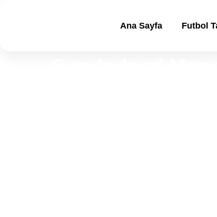
Ana Sayfa
Futbol T
Sunderland Manch