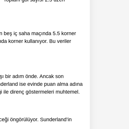
son beş iç saha maçında 5.5 korner
a korner kullanıyor. Bu veriler
arşı bir adım önde. Ancak son
underland ise evinde puan alma adına
i ile direnç göstermeleri muhtemel.
leceği öngörülüyor. Sunderland’in