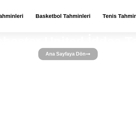
ahminleri
Basketbol Tahminleri
Tenis Tahmin
ester United İddaa T
Ana Sayfaya Dön