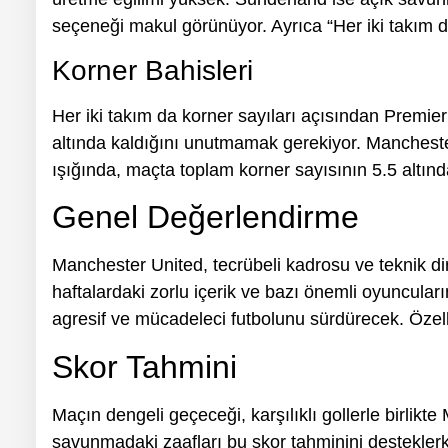
seçeneği makul görünüyor. Ayrıca “Her iki takım da
Korner Bahisleri
Her iki takım da korner sayıları açısından Premier
altında kaldığını unutmamak gerekiyor. Manchester
ışığında, maçta toplam korner sayısının 5.5 altında
Genel Değerlendirme
Manchester United, tecrübeli kadrosu ve teknik dir
haftalardaki zorlu içerik ve bazı önemli oyuncula
agresif ve mücadeleci futbolunu sürdürecek. Özell
Skor Tahmini
Maçın dengeli geçeceği, karşılıklı gollerle birlikt
savunmadaki zaafları bu skor tahminini desteklerke