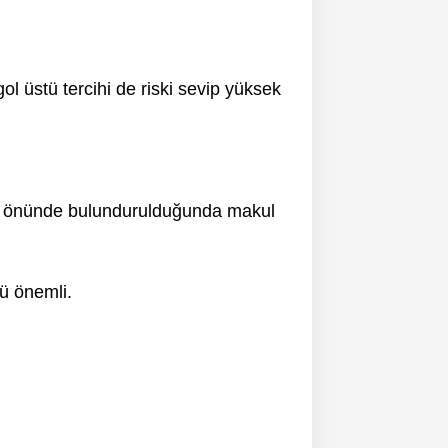
ol üstü tercihi de riski sevip yüksek
göz önünde bulundurulduğunda makul
ü önemli.