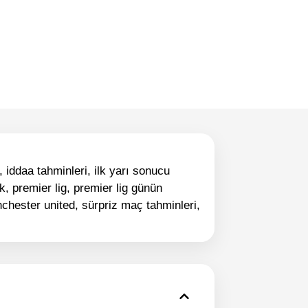
,
iddaa tahminleri
,
ilk yarı sonucu
ck
,
premier lig
,
premier lig günün
chester united
,
sürpriz maç tahminleri
,