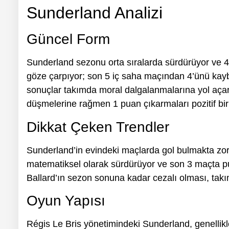
Sunderland Analizi
Güncel Form
Sunderland sezonu orta sıralarda sürdürüyor ve 4
göze çarpıyor; son 5 iç saha maçından 4’ünü kaybet
sonuçlar takımda moral dalgalanmalarına yol açar
düşmelerine rağmen 1 puan çıkarmaları pozitif bir 
Dikkat Çeken Trendler
Sunderland’in evindeki maçlarda gol bulmakta zorl
matematiksel olarak sürdürüyor ve son 3 maçta p
Ballard’ın sezon sonuna kadar cezalı olması, tak
Oyun Yapısı
Régis Le Bris yönetimindeki Sunderland, genellikl