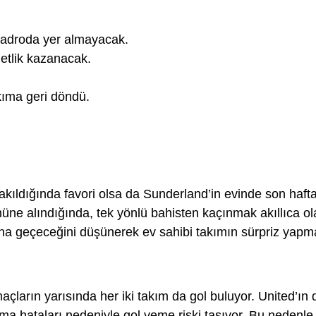
adroda yer almayacak.
tlik kazanacak.
kıma geri döndü.
bakıldığında favori olsa da Sunderland’in evinde son haf
üne alındığında, tek yönlü bahisten kaçınmak akıllıca ola
na geçeceğini düşünerek ev sahibi takımın sürpriz yapma 
açların yarısında her iki takım da gol buluyor. United’ı
a hataları nedeniyle gol yeme riski taşıyor. Bu nedenle,