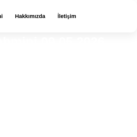
i
Hakkımızda
İletişim
ahmini 09.05.2026