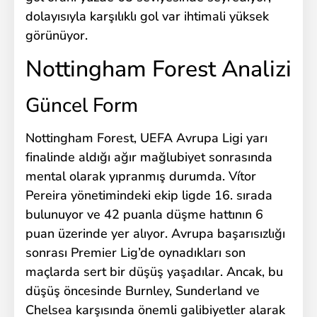
dolayısıyla karşılıklı gol var ihtimali yüksek
görünüyor.
Nottingham Forest Analizi
Güncel Form
Nottingham Forest, UEFA Avrupa Ligi yarı
finalinde aldığı ağır mağlubiyet sonrasında
mental olarak yıpranmış durumda. Vítor
Pereira yönetimindeki ekip ligde 16. sırada
bulunuyor ve 42 puanla düşme hattının 6
puan üzerinde yer alıyor. Avrupa başarısızlığı
sonrası Premier Lig’de oynadıkları son
maçlarda sert bir düşüş yaşadılar. Ancak, bu
düşüş öncesinde Burnley, Sunderland ve
Chelsea karşısında önemli galibiyetler alarak