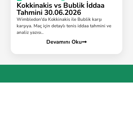
Kokkinakis vs Bublik İddaa
Tahmini 30.06.2026
Wimbledon'da Kokkinakis ile Bublik karşı
karşıya. Maç için detaylı tenis iddaa tahmini ve
analiz yazısı..
Devamını Oku
Hızlı
Hızlı
Hızlı
Linkler
Linkler
Linkler
İstatistik
Ana Sayfa
Basketbol
Gizlilik
odaklı
Tahminleri
Politikası
yeni nesil
Hakkımızda
analiz
Futbol
Çerez
İletişim
sitesi
Tahminleri
Politikası