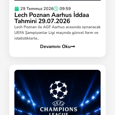
29 Temmuz 2026
09:59
Lech Poznan Aarhus İddaa
Tahmini 29.07.2026
Lech Poznan ile AGF Aarhus arasında oynanacak
UEFA Şampiyonlar Ligi maçında güncel form ve
istatistiklerle..
Devamını Oku