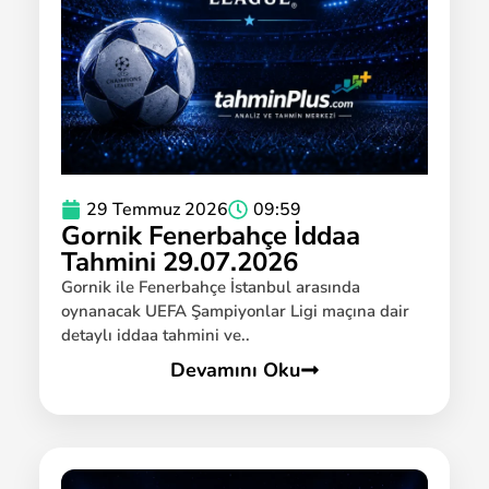
29 Temmuz 2026
09:59
Gornik Fenerbahçe İddaa
Tahmini 29.07.2026
Gornik ile Fenerbahçe İstanbul arasında
oynanacak UEFA Şampiyonlar Ligi maçına dair
detaylı iddaa tahmini ve..
Devamını Oku