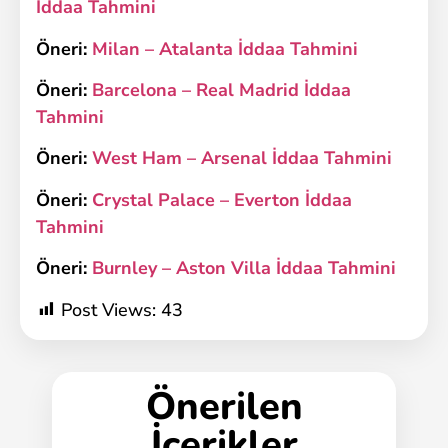
İddaa Tahmini
Öneri:
Milan – Atalanta İddaa Tahmini
Öneri:
Barcelona – Real Madrid İddaa
Tahmini
Öneri:
West Ham – Arsenal İddaa Tahmini
Öneri:
Crystal Palace – Everton İddaa
Tahmini
Öneri:
Burnley – Aston Villa İddaa Tahmini
Post Views:
43
Önerilen
İçerikler