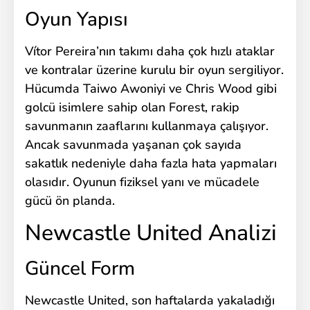
Oyun Yapısı
Vítor Pereira’nın takımı daha çok hızlı ataklar
ve kontralar üzerine kurulu bir oyun sergiliyor.
Hücumda Taiwo Awoniyi ve Chris Wood gibi
golcü isimlere sahip olan Forest, rakip
savunmanın zaaflarını kullanmaya çalışıyor.
Ancak savunmada yaşanan çok sayıda
sakatlık nedeniyle daha fazla hata yapmaları
olasıdır. Oyunun fiziksel yanı ve mücadele
gücü ön planda.
Newcastle United Analizi
Güncel Form
Newcastle United, son haftalarda yakaladığı