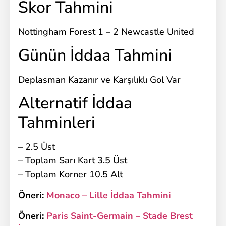
Skor Tahmini
Nottingham Forest 1 – 2 Newcastle United
Günün İddaa Tahmini
Deplasman Kazanır ve Karşılıklı Gol Var
Alternatif İddaa
Tahminleri
– 2.5 Üst
– Toplam Sarı Kart 3.5 Üst
– Toplam Korner 10.5 Alt
Öneri:
Monaco – Lille İddaa Tahmini
Öneri:
Paris Saint-Germain – Stade Brest